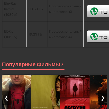
Blu-Ray
Профессиональный
Remux
33.63 ГБ
многоголосый
(1080p)
BDRip
Профессиональный
19.23 ГБ
(1080p)
многоголосый
Популярные фильмы
❮
❯