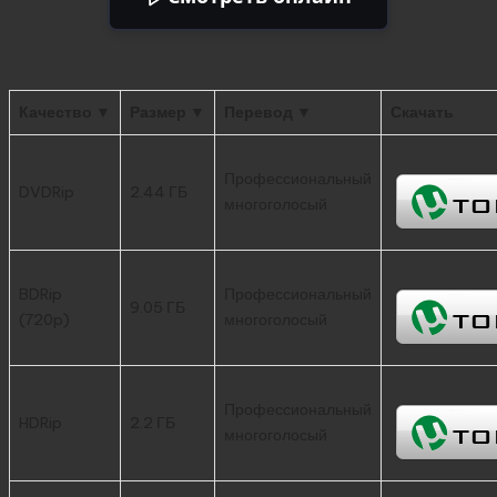
Качество ▼
Размер ▼
Перевод ▼
Скачать
Профессиональный
DVDRip
2.44 ГБ
многоголосый
BDRip
Профессиональный
9.05 ГБ
(720p)
многоголосый
Профессиональный
HDRip
2.2 ГБ
многоголосый