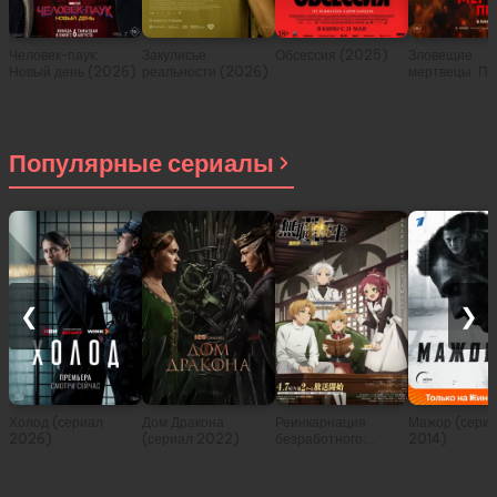
Человек-паук:
Закулисье
Обсессия (2025)
Зловещие
Новый день (2026)
реальности (2026)
мертвецы: Пе
(2026)
Популярные сериалы
❮
❯
Холод (сериал
Дом Дракона
Реинкарнация
Мажор (сери
2026)
(сериал 2022)
безработного:
2014)
История о
приключениях в
другом мире (сериал