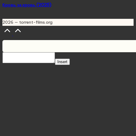
Кровь за кровь (2025)
2026 — torrent-films.org
Scroll
to
Top
Insert