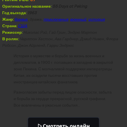
Оригинальное название:
55 Days at Peking
Год выхода:
1963
Жанр:
боевик
, драма,
приключения
,
военный
,
история
Страна:
США
Режиссер:
Николас Рэй, Гай Грин, Эндрю Мартон
В ролях:
Чарлтон Хестон, Ава Гарднер, Дэвид Нивен, Флора
Робсон, Джон Айрленд, Гарри Эндрюс
История о мужестве и борьбе за жизнь военных и
дипломатов, в 1900 г. попавших в западню в закрытой
зоне Пекина. С молчаливой поддержки императрицы
Китая, их осадили тысячи восставших против
иностранцев китайских фанатиков.
Разногласия забыты перед лицом опасности, забыта
и борьба за сердце прекрасной, русской графини.
Все вовлечены в ужасные события…
Смотреть онлайн