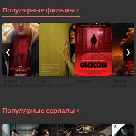
Популярные фильмы
❮
❯
Человек-паук:
Закулисье
Обсессия (2025)
Зловещие
Новый день (2026)
реальности (2026)
мертвецы: Пе
(2026)
Популярные сериалы