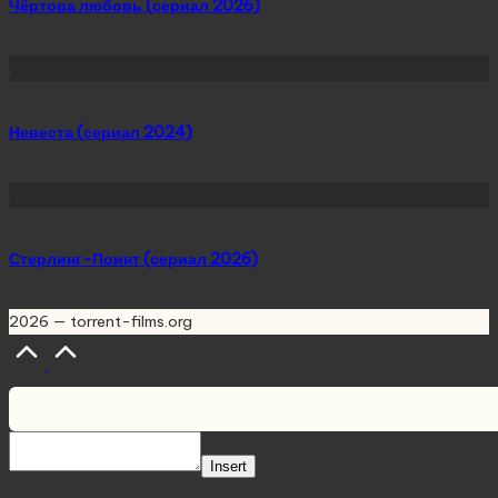
Чёртова любовь (сериал 2026)
Невеста (сериал 2024)
Стерлинг-Поинт (сериал 2026)
2026 — torrent-films.org
Scroll
to
Top
Insert