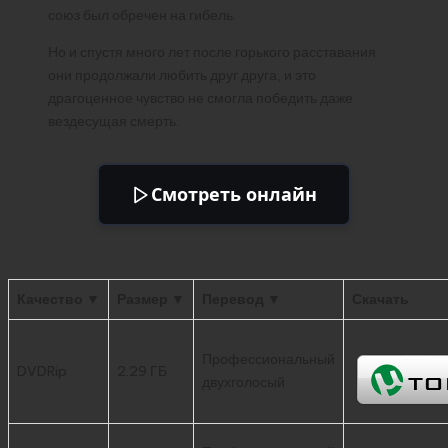
союз был обречен на гибель.
Но и спустя много лет после горького расставания
они продолжали любить друг друга, и это
драгоценное чувство не смогла победить даже
вездесущая смерть.
Смотреть онлайн
Качество ▼
Размер ▼
Перевод ▼
Скачать
Профессиональный
DVDRip
2.29 ГБ
двухголосый