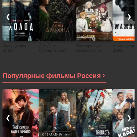
❮
❯
Холод (сериал
Дом Дракона
Реинкарнация
Мажор (сери
2026)
(сериал 2022)
безработного:
2014)
История о
приключениях в
другом мире (сериал
2021)
Популярные фильмы Россия
❮
❯