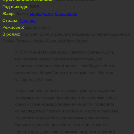
Год выхода:
1999
Жанр:
драма,
мелодрама
,
биография
Страна:
Франция
Режиссер:
Диана Кюрис
В ролях:
Жюльет Бинош, Бенуа Мажимель, Стефано Дионизи,
Робен Ренуччи, Карин Вьяр, Изабель Карре
В 1833 году в Париже среди светской суеты и шума
аристократических приемов встретились два
гениальных творца своей эпохи — свободолюбивая
феминистка Жорж Санд и страстный поэт-бунтарь
Альфред де Мюссэ.
Необычайный талант и глубокие чувства соединили
их сердца, но жажда творчества и постоянный поиск
новых источников вдохновения не могли позволить
им насладиться покоем и любовью. Часто испытывая
недостаток в средствах, снедаемые ревностью и
борясь с дурными пристрастьями, они не могли
сделать друг друга счастливыми, их романтический