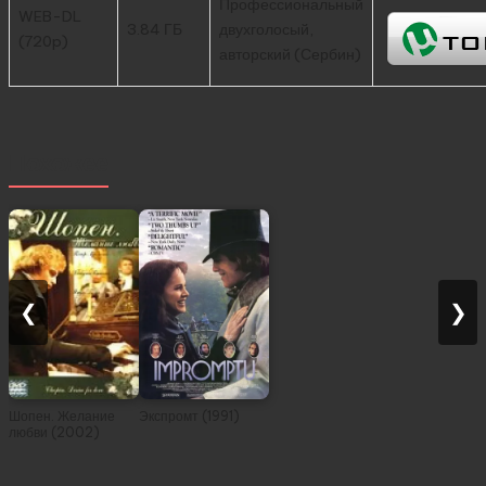
Профессиональный
WEB-DL
3.84 ГБ
двухголосый,
(720p)
авторский (Сербин)
Похожее
❮
❯
Шопен. Желание
Экспромт (1991)
любви (2002)