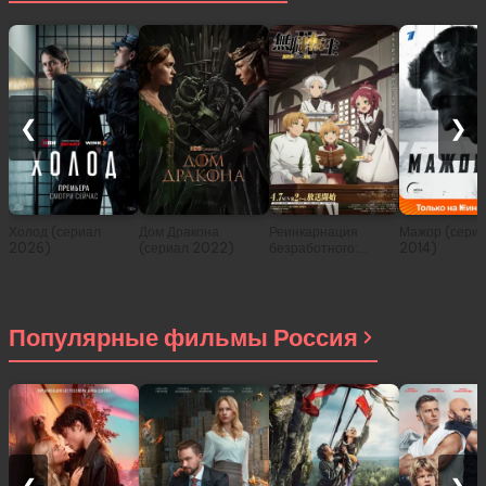
❮
❯
Холод (сериал
Дом Дракона
Реинкарнация
Мажор (сери
2026)
(сериал 2022)
безработного:
2014)
История о
приключениях в
другом мире (сериал
2021)
Популярные фильмы Россия