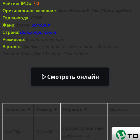
Рейтинг IMDb:
7.0
Оригинальное название:
Beau Brummell: This Charming Man
Год выхода:
2006
Жанр:
драма,
история
Страна:
Великобритания
Режиссер:
Филиппа Лоуторп
В ролях:
Джеймс Пьюрфой, Хью Бонневилль, Фил Дэвис,
Эллиот Леви, Джон Телфер, Тим Хадсон
Смотреть онлайн
Качество ▼
Размер ▼
Перевод ▼
Скачать
Профессиональный
DVDRip
864 МБ
двухголосый