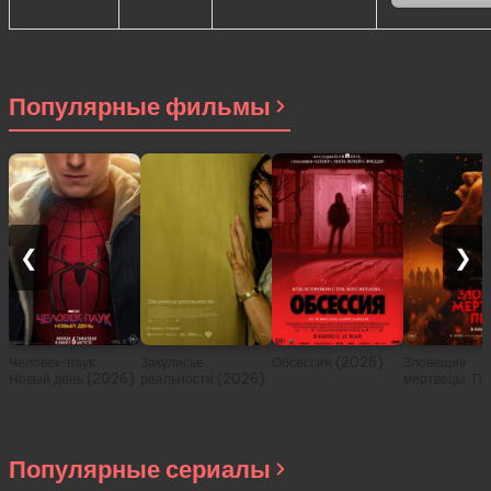
Популярные фильмы
❮
❯
Человек-паук:
Закулисье
Обсессия (2025)
Зловещие
Новый день (2026)
реальности (2026)
мертвецы: Пе
(2026)
Популярные сериалы