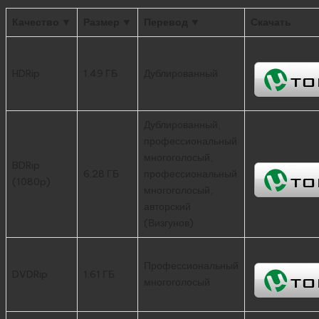
Качество ▼
Размер ▼
Перевод ▼
Скачать
HDRip
1.49 ГБ
Дублированный
Дублированный,
профессиональный
многоголосый,
BDRip
6.28 ГБ
профессиональный
(1080p)
многоголосый,
авторский
(Визгунов)
Профессиональный
DVDRip
1.61 ГБ
многоголосый