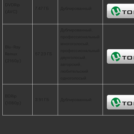
DVDRip
7.47 ГБ
Дублированный
(AVC)
Дублированный,
профессиональный
многоголосый,
Blu-Ray
профессиональный
Remux
57.23 ГБ
двухголосый,
(2160p)
авторский,
любительский
одноголосый
BDRip
3.91 ГБ
Дублированный
(1080p)