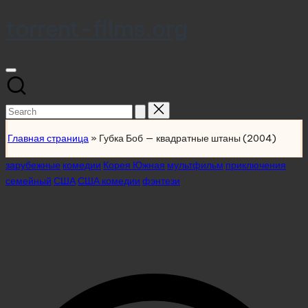
torrent-films.org
Skip
to
content
Search
for:
Главная страница
»
Губка Боб — квадратные штаны (2004)
Posted
зарубежные
комедии
Корея Южная
мультфильм
приключения
in
семейный
США
США комедии
фэнтези
Губка Боб — квадратные
штаны (2004)