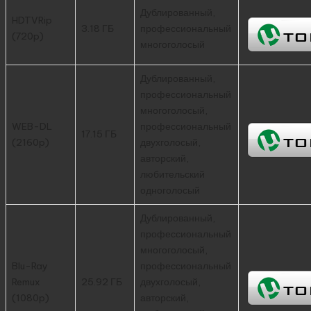
Дублированный,
HDTVRip
3.18 ГБ
профессиональный
(720p)
многоголосый
Дублированный,
профессиональный
многоголосый,
WEB-DL
профессиональный
17.15 ГБ
(2160p)
двухголосый,
авторский,
любительский
одноголосый
Дублированный,
профессиональный
многоголосый,
Blu-Ray
профессиональный
Remux
25.92 ГБ
двухголосый,
(1080p)
авторский,