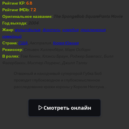
Рейтинг KP:
6.8
Рейтинг IMDb:
7.2
Оригинальное название:
The SpongeBob SquarePants Movie
Год выхода:
2004
Жанр:
мультфильм
,
фэнтези
,
комедия
,
приключения
,
семейный
Страна:
США
, Австралия,
Корея Южная
Режиссер:
Стивен Хилленбёрг, Марк Осборн
В ролях:
Том Кенни, Клэнси Браун, Роджер Бампасс, Билл
Фагербакки, Мистер Лоуренс, Джилл Тэлли
Отважный и находчивый супергерой Губка Боб
проводит глубоководное и глубокомысленное
расследование кражи короны у Короля Нептуна…
Смотреть онлайн