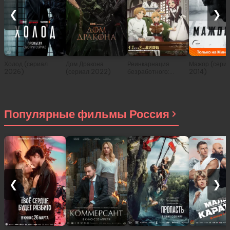
❮
❯
Холод (сериал
Дом Дракона
Реинкарнация
Мажор (сери
2026)
(сериал 2022)
безработного:
2014)
История о
приключениях в
другом мире (сериал
2021)
Популярные фильмы Россия
❮
❯