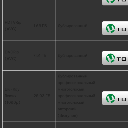
HDTVRip
1.63 ГБ
Дублированный
(AVC)
DVDRip
7.51 ГБ
Дублированный
(AVC)
Дублированный,
профессиональный
Blu-Ray
многоголосый,
Remux
25.03 ГБ
профессиональный
(1080p)
многоголосый,
авторский
(Визгунов)