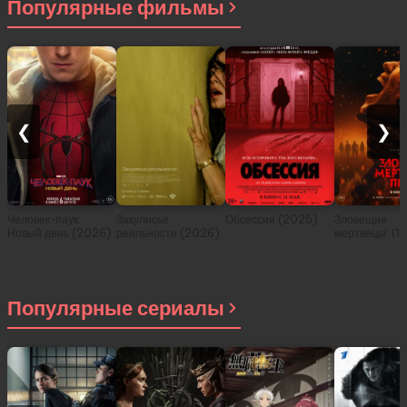
Популярные фильмы
❮
❯
Человек-паук:
Закулисье
Обсессия (2025)
Зловещие
Новый день (2026)
реальности (2026)
мертвецы: Пе
(2026)
Популярные сериалы