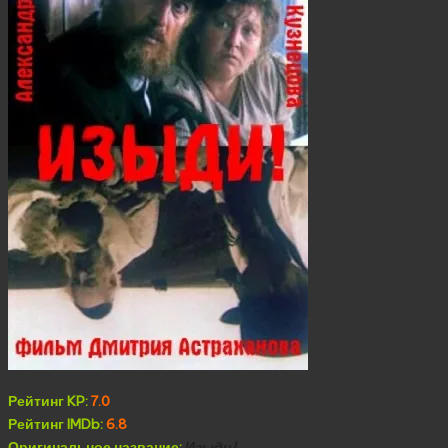
Рейтинг KP:
7.0
Рейтинг IMDb:
6.8
Оригинальное название:
Изыди!..