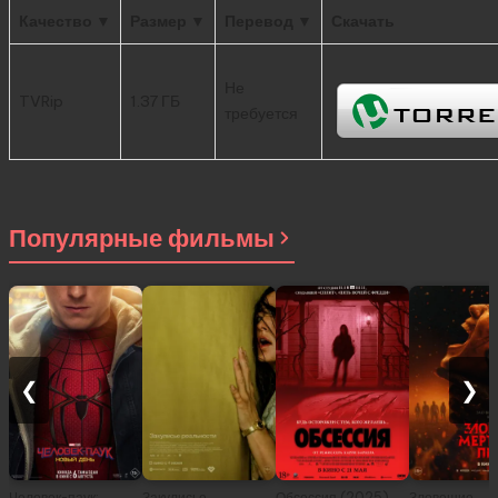
Качество ▼
Размер ▼
Перевод ▼
Скачать
Не
TVRip
1.37 ГБ
требуется
Популярные фильмы
❮
❯
Человек-паук:
Закулисье
Обсессия (2025)
Зловещие