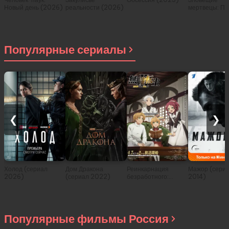
Новый день (2026)
реальности (2026)
мертвецы: Пе
(2026)
Популярные сериалы
❮
❯
Холод (сериал
Дом Дракона
Реинкарнация
Мажор (сери
2026)
(сериал 2022)
безработного:
2014)
История о
приключениях в
другом мире (сериал
2021)
Популярные фильмы Россия