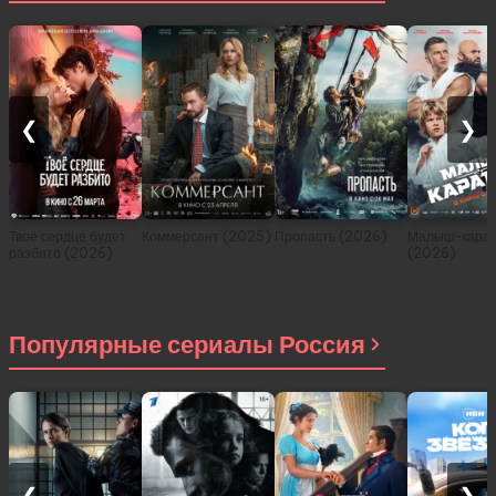
❮
❯
Твоё сердце будет
Коммерсант (2025)
Пропасть (2026)
Малыш-карат
разбито (2026)
(2026)
Популярные сериалы Россия