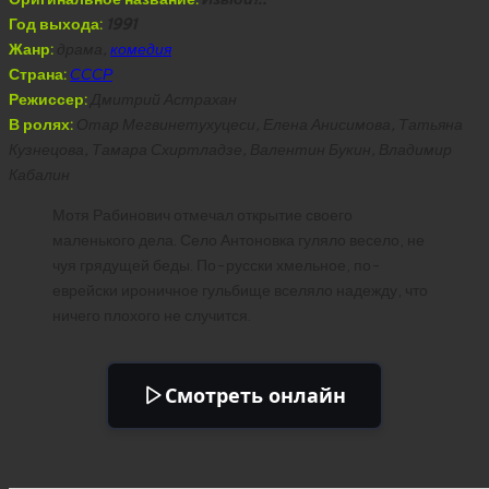
Год выхода:
1991
Жанр:
драма,
комедия
Страна:
СССР
Режиссер:
Дмитрий Астрахан
В ролях:
Отар Мегвинетухуцеси, Елена Анисимова, Татьяна
Кузнецова, Тамара Схиртладзе, Валентин Букин, Владимир
Кабалин
Мотя Рабинович отмечал открытие своего
маленького дела. Село Антоновка гуляло весело, не
чуя грядущей беды. По-русски хмельное, по-
еврейски ироничное гульбище вселяло надежду, что
ничего плохого не случится.
Смотреть онлайн