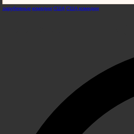
Posted
зарубежные
комедии
США
США комедии
in
Кто стрелял в Пэта? (