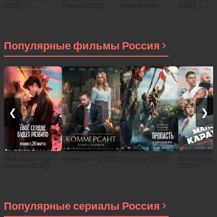
2026)
(сериал 2022)
безработного:
2014)
История о
приключениях в
другом мире (сериал
2021)
Популярные фильмы Россия
❮
❯
Твоё сердце будет
Коммерсант (2025)
Пропасть (2026)
Малыш-карат
разбито (2026)
(2026)
Популярные сериалы Россия