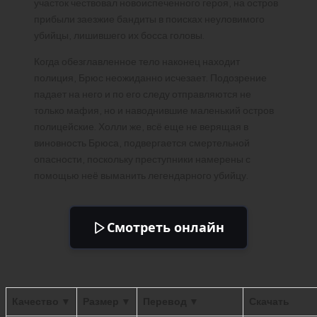
участок чествовал новоиспеченного героя, на остров
прибыли заезжие бандиты в поисках неуловимого
убийцы, лишившего их босса головы.
Когда обезглавленное тело наконец находит
полиция, Брюс неожиданно исчезает. Подозрение
падает на него и по его следу отправляются не
только мафия, но и наводнившие маленький остров
полицейские. Холли же, всё еще не верящая в
виновность Брюса, подвергается смертельной
опасности, поскольку преступники намерены с
помощью неё выманить легендарного убийцу.
Смотреть онлайн
Качество ▼
Размер ▼
Перевод ▼
Скачать