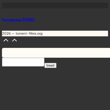
Распаковка (2026)
2026 — torrent-films.org
Scroll
to
Top
Insert