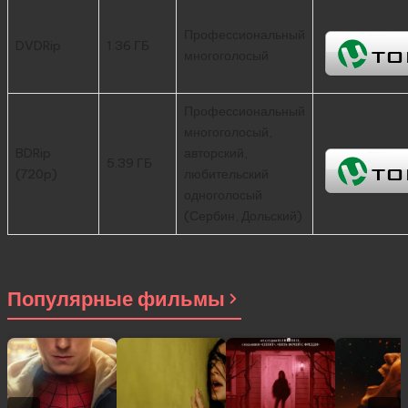
Профессиональный
DVDRip
1.36 ГБ
многоголосый
Профессиональный
многоголосый,
BDRip
авторский,
5.39 ГБ
(720p)
любительский
одноголосый
(Сербин, Дольский)
Популярные фильмы