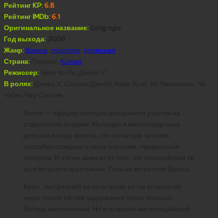
Рейтинг KP:
6.8
Рейтинг IMDb:
6.1
Оригинальное название:
Long nga
Год выхода:
2008
Жанр:
боевик
,
триллер
,
криминал
Страна:
Гонконг,
Китай
Режиссер:
Чунг Чи Ли, Джеки У
В ролях:
Джеки У, Селина Джейд, Кара Хуэй, Ко Чжаньвэнь, Чи
Чжан, Чжу Сюэлян
Холли — офицер полиции крошечного участка на
отдаленном острове. Молодая и мягкосердечная
девушка всегда верила, что по натуре человек
способен совершать лишь хорошие, правильные
поступки. И это не зависит от того, что полицейский ли
ты или просто крестьянин. Пока не встретила Брюса.
Брюс, застрявший на их острове из-за шторма на
море, помог ей при задержании троих опасных
беглых заключенных. Но в то время как полицейский