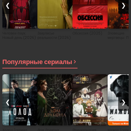
❮
❯
Человек-паук:
Закулисье
Обсессия (2025)
Зловещие
Новый день (2026)
реальности (2026)
мертвецы: Пе
(2026)
Популярные сериалы
❮
❯
Холод (сериал
Дом Дракона
Реинкарнация
Мажор (сери