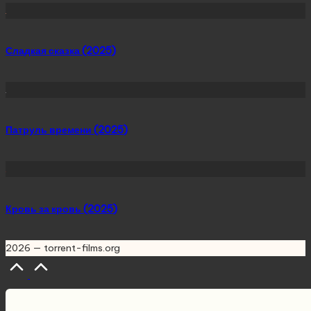
Сладкая сказка (2025)
Патруль времени (2025)
Кровь за кровь (2025)
2026 — torrent-films.org
Scroll
to
Top