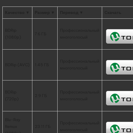
Качество ▼
Размер ▼
Перевод ▼
Скачать
BDRip
Профессиональный
7.6 ГБ
(1080p)
многоголосый
Профессиональный
BDRip (AVC)
1.45 ГБ
многоголосый
BDRip
Профессиональный
2.9 ГБ
(720p)
многоголосый
Blu-Ray
Профессиональный
Remux
23.11 ГБ
многоголосый