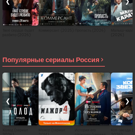
❮
❯
Твоё сердце будет
Коммерсант (2025)
Пропасть (2026)
Малыш-карат
разбито (2026)
(2026)
Популярные сериалы Россия
❮
❯
Холод (сериал
Мажор (сериал
История его
Коп-звезда (
2026)
2014)
служанки (сериал
2026)