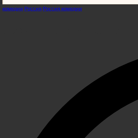
Posted
комедии
Россия
Россия комедии
in
Особенности национа