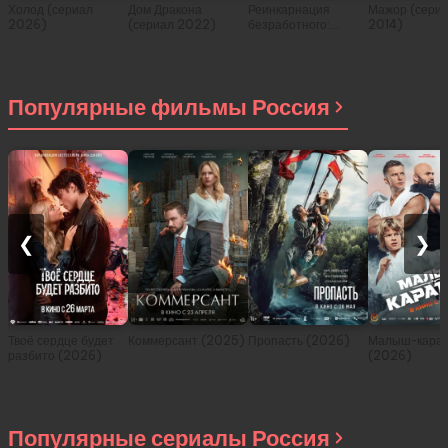
Холод (сериал
Дом Дракона
Реинкарнация
Мажор (сери
2026)
(сериал 2022)
безработного:
2014)
История о
приключениях в
другом мире (сериал
2021)
Популярные фильмы Россия
❮
❯
Твоё сердце будет
Коммерсант (2025)
Пропасть (2026)
Малыш-карат
разбито (2026)
(2026)
Популярные сериалы Россия