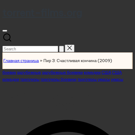
torrent-films.org
Skip
to
content
Search
for:
Главная страница
»
Пир 3: Счастливая кончина (2009)
Posted
боевик
зарубежные
зарубежные боевики
комедии
США
США
in
комедии
триллеры
триллеры боевики
триллеры ужасы
ужасы
Пир 3: Счастливая
кончина (2009)