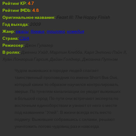
Рейтинг KP:
4.7
Рейтинг IMDb:
4.8
Оригинальное название:
Feast III: The Happy Finish
Год выхода:
2009
Жанр:
ужасы
,
боевик
,
триллер
,
комедия
Страна:
США
Режиссер:
Джон Гулагер
В ролях:
Дженни Уэйд, Мартин Клебба, Карл Энтони Пэйн II,
Хуан Лонгориа Гарсия, Дайан Голднер, Джоанна Путнэм
Чудом выживших в городке людей спасает
таинственный проповедник по имени Short Bus Gus,
который каким то образом научился контролировать
зверье. По тунелям канализации он уводит выживших
в большой город. По пути они встречают эксперта по
восточным единоборствам и узнают от него о месте
под названием “Улей”. В жизни всегда есть место
подвигу. Выжившие собравшись с силами, решают
уничтожить логово чудовищ раз и навсегда.