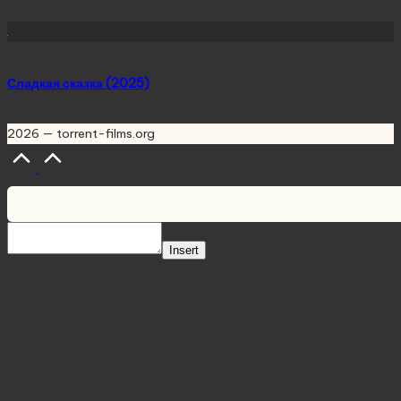
Сладкая сказка (2025)
2026 — torrent-films.org
Scroll
to
Top
Insert