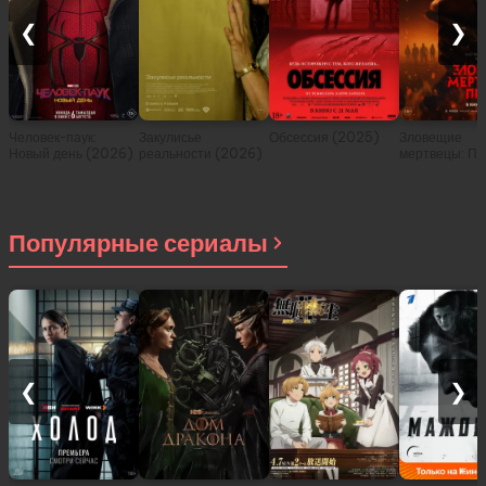
❮
❯
Человек-паук:
Закулисье
Обсессия (2025)
Зловещие
Новый день (2026)
реальности (2026)
мертвецы: Пе
(2026)
Популярные сериалы
❮
❯