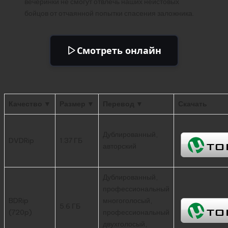
вечеринки не смогут отвлечь наших неистовых
бойцов от отчаянной попытки спасения заложника.
Смотреть онлайн
Качество ▼
Размер ▼
Перевод ▼
Скачать
Дублированный,
DVDRip
1.37 ГБ
авторский
Дублированный,
профессиональный
BDRip
многоголосый,
5.6 ГБ
(720p)
профессиональный
двухголосый,