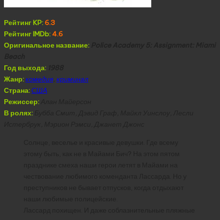
Рейтинг KP:
6.3
Рейтинг IMDb:
4.6
Оригинальное название:
Police Academy 5: Assignment: Miami
Beach
Год выхода:
1988
Жанр:
комедия
,
криминал
Страна:
США
Режиссер:
Алан Майерсон
В ролях:
Бубба Смит, Дэвид Граф, Майкл Уинслоу, Лесли
Истербрук, Мэрион Рэмси, Джанет Джонс
Солнце, веселье и красивые девушки. Где всему
этому быть, как не в Майами Бич? На этом пятом
празднике смеха наши герои летят в Майами на
чествование любимого коменданта Лассарда. Но у
преступников не бывает отпусков, когда отдыхают
наши любимые полицейские.
Лассард похищен. И даже соблазнительные пляжные