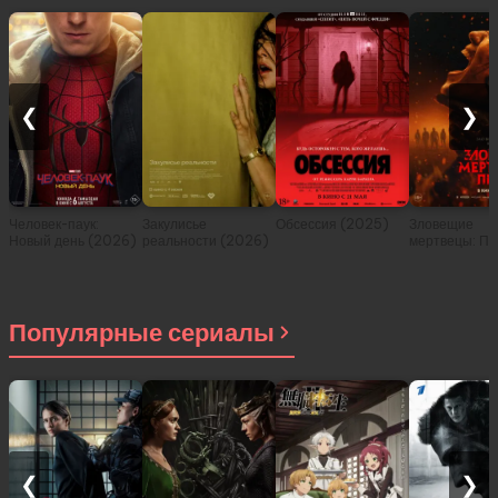
❮
❯
Человек-паук:
Закулисье
Обсессия (2025)
Зловещие
Новый день (2026)
реальности (2026)
мертвецы: Пе
(2026)
Популярные сериалы
❮
❯