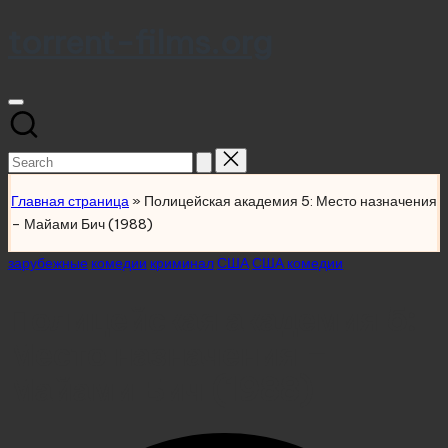
torrent-films.org
Skip
to
content
Search
for:
Главная страница
»
Полицейская академия 5: Место назначения
– Майами Бич (1988)
Posted
зарубежные
комедии
криминал
США
США комедии
in
Полицейская академия 5:
Место назначения –
Майами Бич (1988)