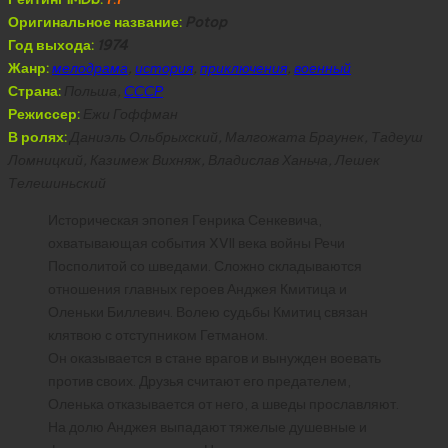
Оригинальное название:
Potop
Год выхода:
1974
Жанр:
мелодрама
,
история
,
приключения
,
военный
Страна:
Польша,
СССР
Режиссер:
Ежи Гоффман
В ролях:
Даниэль Ольбрыхский, Малгожата Браунек, Тадеуш
Ломницкий, Казимеж Вихняж, Владислав Ханьча, Лешек
Телешиньский
Историческая эпопея Генрика Сенкевича,
охватывающая события XVII века войны Речи
Посполитой со шведами. Сложно складываются
отношения главных героев Анджея Кмитица и
Оленьки Биллевич. Волею судьбы Кмитиц связан
клятвою с отступником Гетманом.
Он оказывается в стане врагов и вынужден воевать
против своих. Друзья считают его предателем,
Оленька отказывается от него, а шведы прославляют.
На долю Анджея выпадают тяжелые душевные и