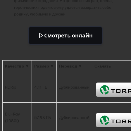
физические страдания. Но ценою своих ран, плена,
героических подвигов ему удается возвратить себе
родину, любимую и друзей.
Смотреть онлайн
Качество ▼
Размер ▼
Перевод ▼
Скачать
HDRip
4.11 ГБ
Дублированный
Blu-Ray
57.98 ГБ
Дублированный
(1080i)