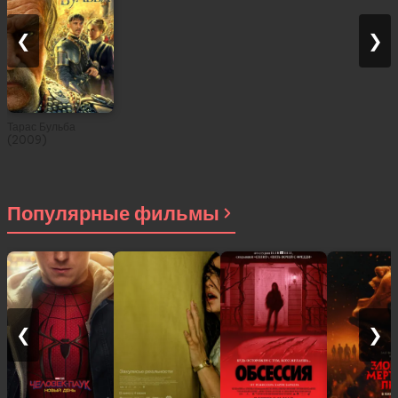
❮
❯
Тарас Бульба
(2009)
Популярные фильмы
❮
❯