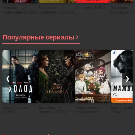
Человек-паук:
Закулисье
Обсессия (2025)
Зловещие
Новый день (2026)
реальности (2026)
мертвецы: Пе
(2026)
Популярные сериалы
❮
❯
Холод (сериал
Дом Дракона
Реинкарнация
Мажор (сери
2026)
(сериал 2022)
безработного:
2014)
История о
приключениях в
другом мире (сериал
2021)