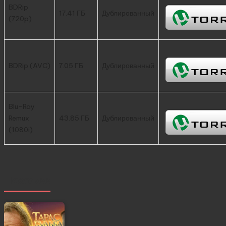
BDRip
17.41 ГБ
Дублированный
(720p)
BDRip (AVC)
7.05 ГБ
Дублированный
Blu-Ray
Remux
43.85 ГБ
Дублированный
(1080i)
Похожее