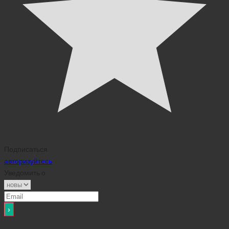
Подписаться
авторизуйтесь
Уведомить о