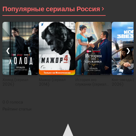
Популярные сериалы Россия
❮
❯
Холод (сериал
Мажор (сериал
История его
Коп-звезда (
2026)
2014)
служанки (сериал
2026)
2026)
0
0
голоса
Рейтинг статьи