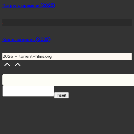
Патруль времени (2025)
Кровь за кровь (2025)
2026 — torrent-films.org
Scroll
to
Top
Insert