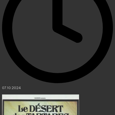
07.10.2024