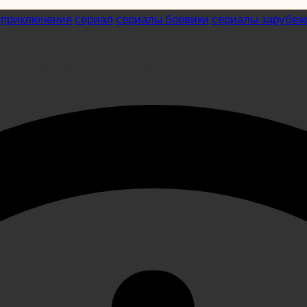
приключения
сериал
сериалы боевики
сериалы зарубе
лубыми глазами (сериа