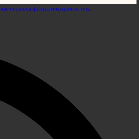
жные
сериалы фантастика
фантастика
л 2006)