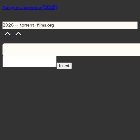
Патруль времени (2025)
2026 — torrent-films.org
Scroll
to
Top
Insert