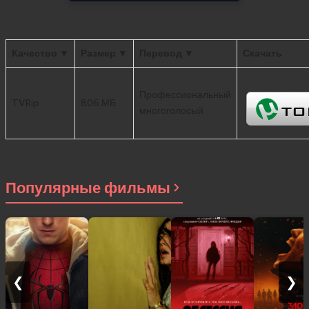
Качество ▼
Размер ▼
Перевод ▼
Скачать
Профессиональный
TVRip
806 МБ
многоголосый
Популярные фильмы
❮
❯