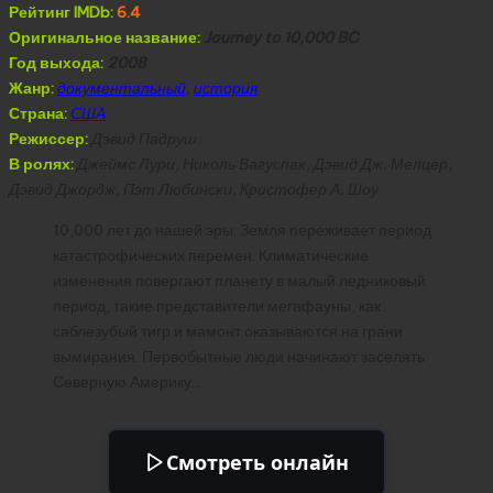
Рейтинг IMDb:
6.4
Оригинальное название:
Journey to 10,000 BC
Год выхода:
2008
Жанр:
документальный
,
история
Страна:
США
Режиссер:
Дэвид Падруш
В ролях:
Джеймс Лури, Николь Вагуспак, Дэвид Дж. Мелцер,
Дэвид Джордж, Пэт Любински, Кристофер А. Шоу
10,000 лет до нашей эры. Земля переживает период
катастрофических перемен. Климатические
изменения повергают планету в малый ледниковый
период, такие представители мегафауны, как
саблезубый тигр и мамонт оказываются на грани
вымирания. Первобытные люди начинают заселять
Северную Америку…
Смотреть онлайн