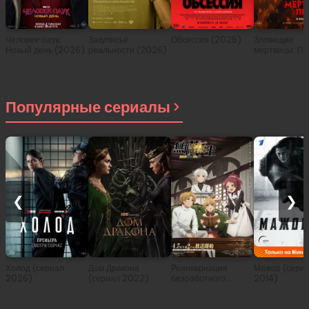
Человек-паук:
Закулисье
Обсессия (2025)
Зловещие
Новый день (2026)
реальности (2026)
мертвецы: Пе
(2026)
Популярные сериалы
❮
❯
Холод (сериал
Дом Дракона
Реинкарнация
Мажор (сери
2026)
(сериал 2022)
безработного:
2014)
История о
приключениях в