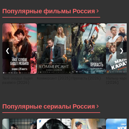
другом мире (сериал
2021)
Популярные фильмы Россия
❮
❯
Твоё сердце будет
Коммерсант (2025)
Пропасть (2026)
Малыш-карат
разбито (2026)
(2026)
Популярные сериалы Россия