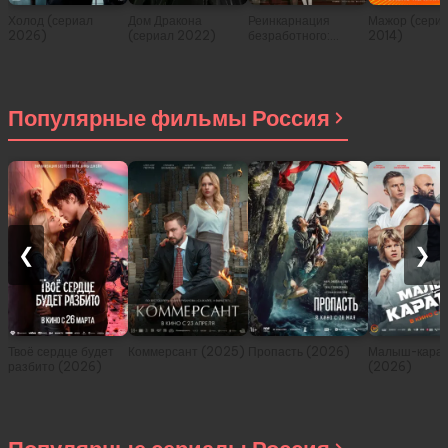
Холод (сериал
Дом Дракона
Реинкарнация
Мажор (сери
2026)
(сериал 2022)
безработного:
2014)
История о
приключениях в
другом мире (сериал
2021)
Популярные фильмы Россия
❮
❯
Твоё сердце будет
Коммерсант (2025)
Пропасть (2026)
Малыш-карат
разбито (2026)
(2026)