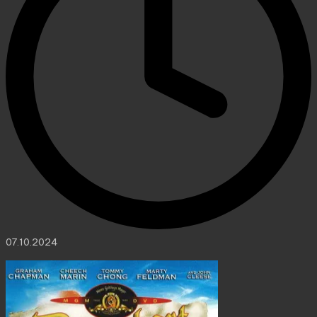
07.10.2024