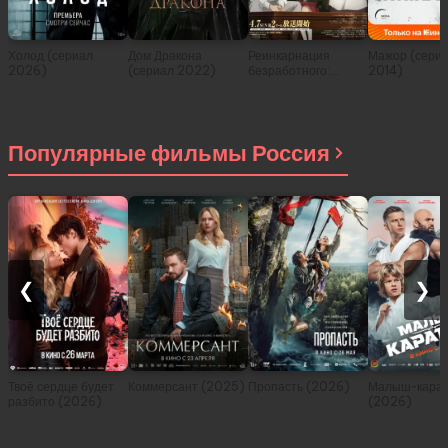
Холод (сериал
Дом Дракона
Реинкарнация
Мажор (сери
2026)
(сериал 2022)
безработного:
2014)
История о
приключениях в
другом мире (сериал
2021)
Популярные фильмы Россия
❮
❯
Твоё сердце будет
Коммерсант (2025)
Пропасть (2026)
Малыш-карат
разбито (2026)
(2026)