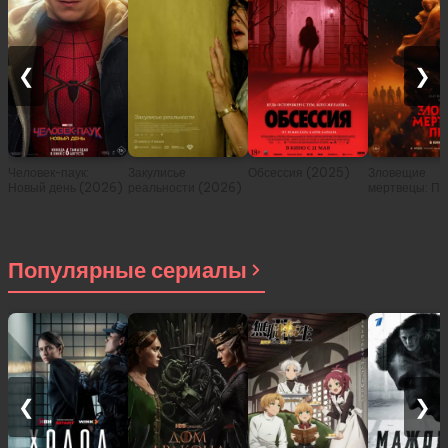
❮
❯
Человек-паук:
Закулисье
Обсессия (2025)
Зловещие
Новый день (2026)
реальности (2026)
мертвецы: Пе
(2026)
Популярные сериалы
❮
❯