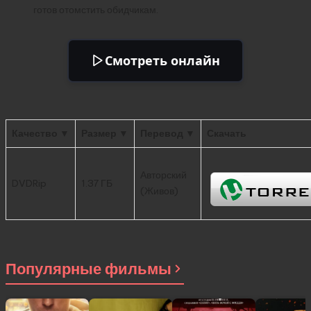
готов отомстить обидчикам.
Смотреть онлайн
Качество ▼
Размер ▼
Перевод ▼
Скачать
Авторский
DVDRip
1.37 ГБ
(Живов)
Популярные фильмы