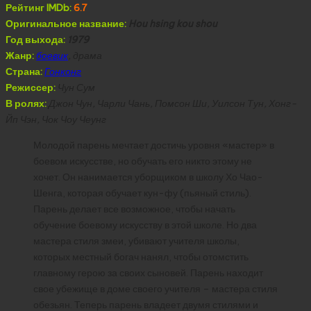
Рейтинг IMDb:
6.7
Оригинальное название:
Hou hsing kou shou
Год выхода:
1979
Жанр:
боевик
, драма
Страна:
Гонконг
Режиссер:
Чун Сум
В ролях:
Джон Чун, Чарли Чань, Помсон Ши, Уилсон Тун, Хонг-
Йп Чэн, Чок Чоу Чеунг
Молодой парень мечтает достичь уровня «мастер» в
боевом искусстве, но обучать его никто этому не
хочет. Он нанимается уборщиком в школу Хо Чао-
Шенга, которая обучает кун-фу (пьяный стиль).
Парень делает все возможное, чтобы начать
обучение боевому искусству в этой школе. Но два
мастера стиля змеи, убивают учителя школы,
которых местный богач нанял, чтобы отомстить
главному герою за своих сыновей. Парень находит
свое убежище в доме своего учителя – мастера стиля
обезьян. Теперь парень владеет двумя стилями и