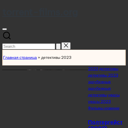
torrent-films.org
Skip
to
content
Search
for:
Главная страница
»
детективы 2023
Posted
2023
детективы
in
детективы 2023
зарубежные
зарубежные
детективы
ужасы
ужасы 2023
Фильмы новинки
Полтергейст