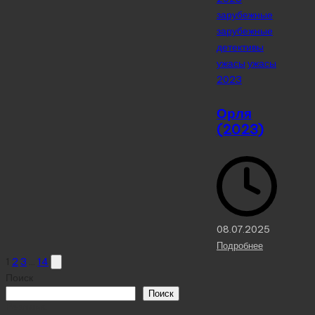
зарубежные
зарубежные
детективы
ужасы
ужасы
2023
Орля
(2023)
08.07.2025
Подробнее
Пагинация
Next
1
2
3
…
14
page
Поиск
записей
Поиск
Реклама