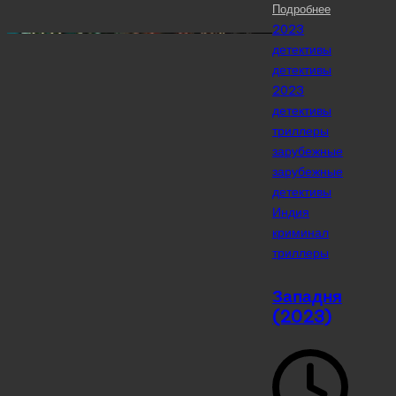
Подробнее
Posted
2023
in
детективы
детективы
2023
детективы
триллеры
зарубежные
зарубежные
детективы
Индия
криминал
триллеры
Западня
(2023)