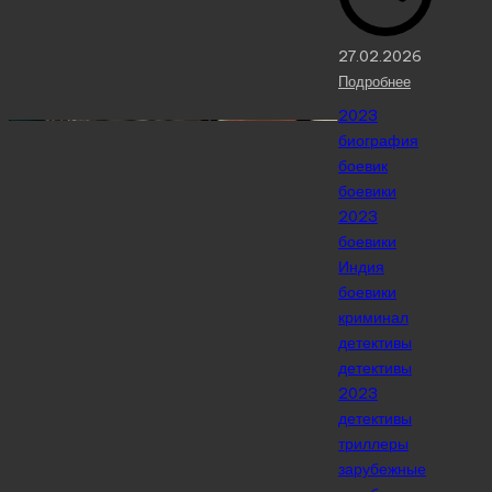
27.02.2026
Подробнее
Posted
2023
in
биография
боевик
боевики
2023
боевики
Индия
боевики
криминал
детективы
детективы
2023
детективы
триллеры
зарубежные