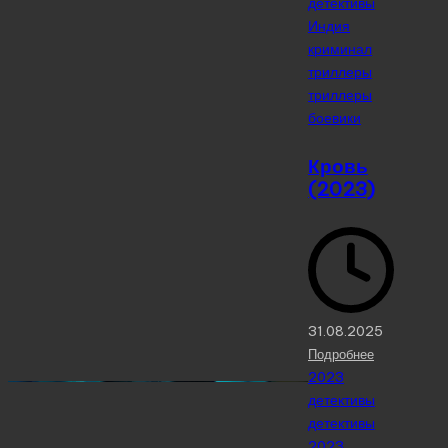
детективы
Индия
криминал
триллеры
триллеры
боевики
Кровь
(2023)
31.08.2025
Подробнее
Posted
2023
in
детективы
детективы
2023