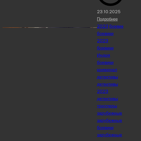
23.10.2025
Подробнее
Posted
2023
боевик
in
боевики
2023
боевики
Индия
боевики
криминал
детективы
детективы
2023
детективы
триллеры
зарубежные
зарубежные
боевики
зарубежные