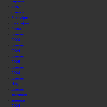
сериалы
аниме
фэнтези
Без рубрики
биография
боевик
боевики
2023
боевики
2024
боевики
2025
боевики
2026
боевики
Индия
боевики
криминал
военные
2024