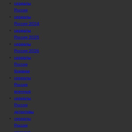
сериалы
Россия
сериалы
Россия 2024
сериалы
Россия 2025
сериалы
Россия 2026
сериалы
Россия
боевики
сериалы
Россия
военные
сериалы
Россия
детективы
сериалы
Россия