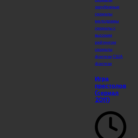
зарубежные
сериалы
мелодрамы
сериалы с
высоким
рейтингом
сериалы
фэнтези
США
фэнтези
Игра
престолов
(сериал
2011)