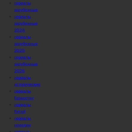
сериалы
зарубежные
сериалы
зарубежные
2024
сериалы
зарубежные
2025
сериалы
зарубежные
2026
сериалы
исторические
сериалы
Казахстан
сериалы
Китай
сериалы
комедии
сериалы