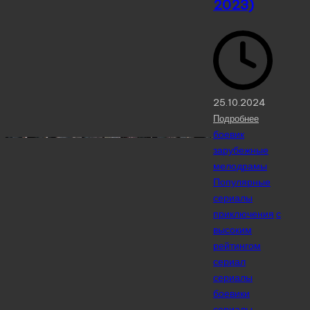
2023)
25.10.2024
Подробнее
Posted
боевик
in
зарубежные
мелодрамы
Популярные
сериалы
приключения
с
высоким
рейтингом
сериал
сериалы
боевики
сериалы