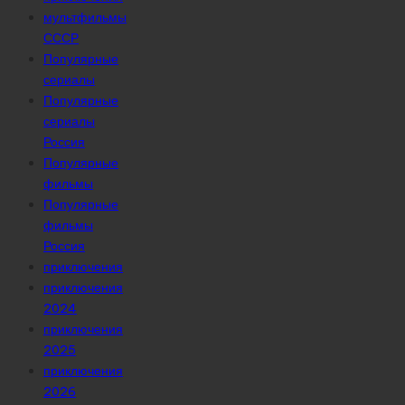
мультфильмы
СССР
Популярные
сериалы
Популярные
сериалы
Россия
Популярные
фильмы
Популярные
фильмы
Россия
приключения
приключения
2024
приключения
2025
приключения
2026