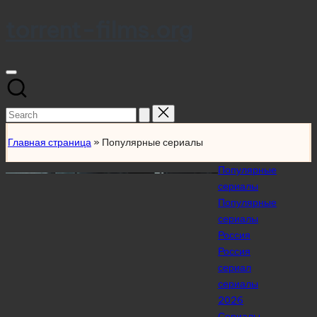
torrent-films.org
Skip
to
content
Search
for:
Главная страница
»
Популярные сериалы
Posted
Популярные
in
сериалы
Популярные
сериалы
Россия
Россия
сериал
сериалы
2026
Сериалы