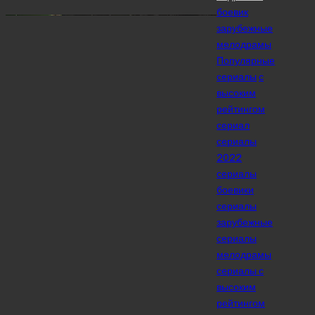
Posted
боевик
in
зарубежные
мелодрамы
Популярные
сериалы
с
высоким
рейтингом
сериал
сериалы
2022
сериалы
боевики
сериалы
зарубежные
сериалы
мелодрамы
сериалы с
высоким
рейтингом