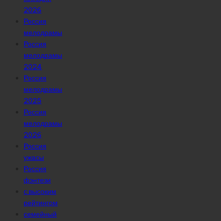
2026
Россия
мелодрамы
Россия
мелодрамы
2024
Россия
мелодрамы
2025
Россия
мелодрамы
2026
Россия
ужасы
Россия
фэнтези
с высоким
рейтингом
семейный