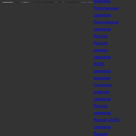
Posted
комедии
in
Популярные
сериалы
Популярные
сериалы
Россия
Россия
сериал
сериалы
2026
сериалы
комедии
Сериалы
новинки
сериалы
Россия
сериалы
Россия 2026
сериалы
Россия