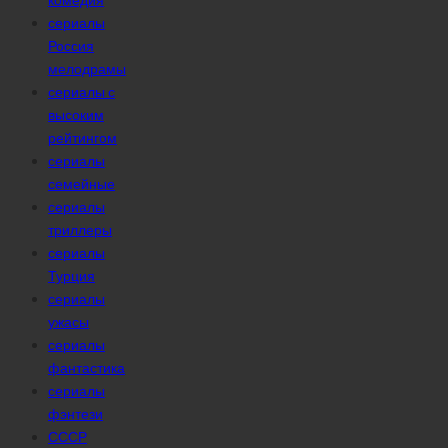
комедия
сериалы
Россия
мелодрамы
сериалы с
высоким
рейтингом
сериалы
семейные
сериалы
триллеры
сериалы
Турция
сериалы
ужасы
сериалы
фантастика
сериалы
фэнтези
СССР