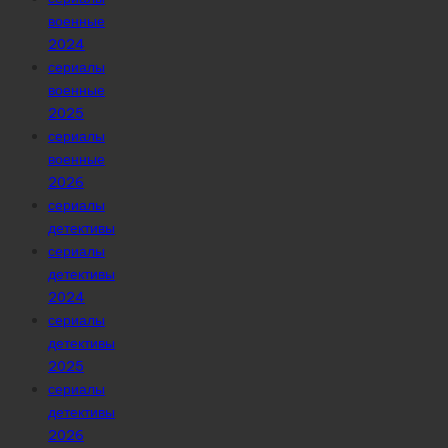
военные
2024
сериалы
военные
2025
сериалы
военные
2026
сериалы
детективы
сериалы
детективы
2024
сериалы
детективы
2025
сериалы
детективы
2026