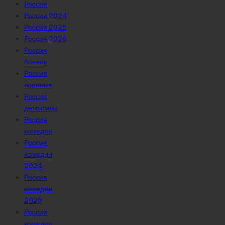
Россия
Россия 2024
Россия 2025
Россия 2026
Россия
боевик
Россия
военные
Россия
детективы
Россия
комедии
Россия
комедии
2024
Россия
комедии
2025
Россия
комедии