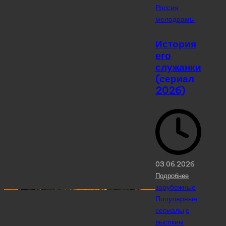
Россия
мелодрамы
История
его
служанки
(сериал
2026)
03.06.2026
Подробнее
Posted
зарубежные
in
Популярные
сериалы
с
высоким