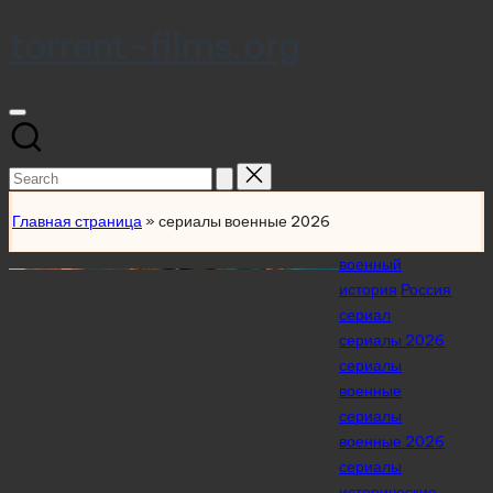
torrent-films.org
Skip
to
content
Search
for:
Главная страница
»
сериалы военные 2026
Posted
военный
in
история
Россия
сериал
сериалы 2026
сериалы
военные
сериалы
военные 2026
сериалы
исторические