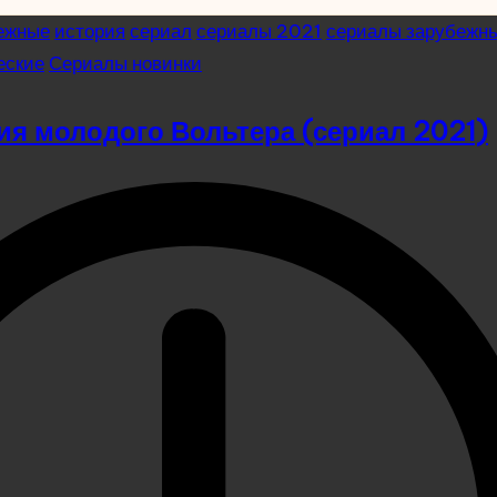
ежные
история
сериал
сериалы 2021
сериалы зарубежн
еские
Сериалы новинки
я молодого Вольтера (сериал 2021)