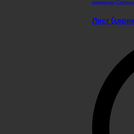
in
криминал
Сериал
Лист (сери