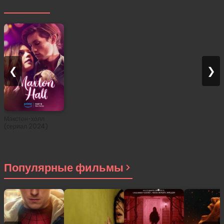
Похожее
❮
❯
Макстон-холл
(сериал 2024)
Популярные фильмы