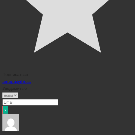
Подписаться
авторизуйтесь
Уведомить о