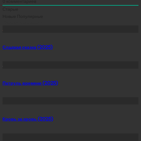
0
комментариев
Старые
Новые
Популярные
Сейчас скачивают
Сладкая сказка (2025)
Патруль времени (2025)
Кровь за кровь (2025)