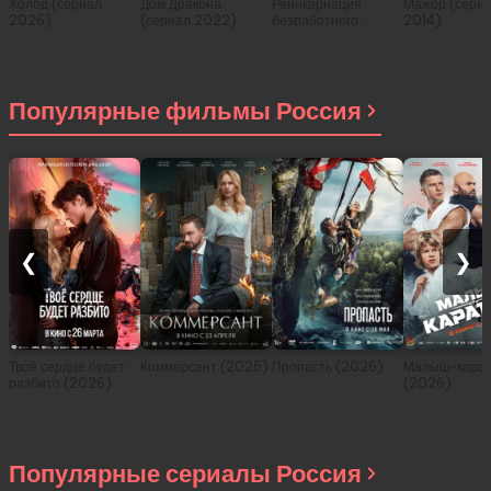
Холод (сериал
Дом Дракона
Реинкарнация
Мажор (сери
2026)
(сериал 2022)
безработного:
2014)
История о
приключениях в
другом мире (сериал
2021)
Популярные фильмы Россия
❮
❯
Твоё сердце будет
Коммерсант (2025)
Пропасть (2026)
Малыш-карат
разбито (2026)
(2026)
Популярные сериалы Россия