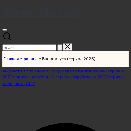
torrent-films.org
Skip
to
content
Search
for:
Главная страница
»
Вне кампуса (сериал 2026)
Posted
зарубежные
мелодрамы
Популярные сериалы
сериал
сериалы
in
2026
сериалы зарубежные
сериалы зарубежные 2026
сериалы
мелодрамы
США
Вне кампуса (сериал
2026)