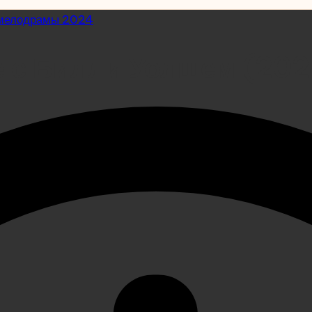
мелодрамы 2024
е с Билли Уолшем (202