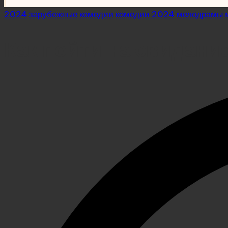
Posted
2024
зарубежные
комедии
комедии 2024
мелодрамы
in
Как пойти на свидани