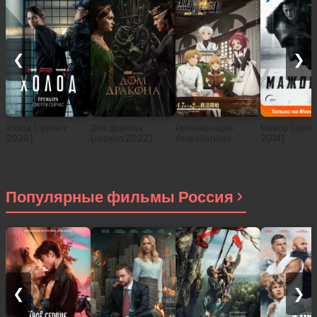
❮
❯
Холод (сериал
Дом Дракона
Реинкарнация
Мажор (сери
2026)
(сериал 2022)
безработного:
2014)
История о
приключениях в
другом мире (сериал
2021)
Популярные фильмы Россия
❮
❯