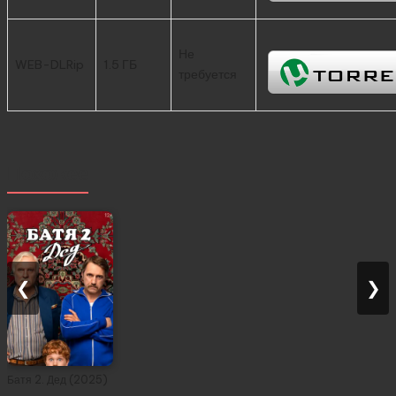
Не
WEB-DLRip
1.5 ГБ
требуется
Похожее
❮
❯
Батя 2. Дед (2025)