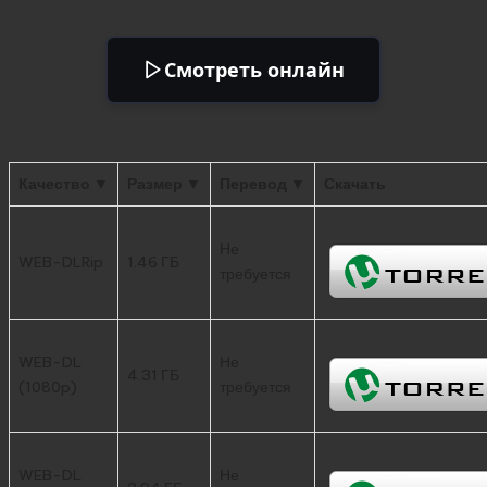
Смотреть онлайн
Качество ▼
Размер ▼
Перевод ▼
Скачать
Не
WEB-DLRip
1.46 ГБ
требуется
WEB-DL
Не
4.31 ГБ
(1080p)
требуется
WEB-DL
Не