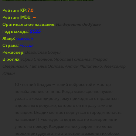
Рейтинг KP:
7.0
Рейтинг IMDb:
—
Оригинальное название:
На деревню дедушке
Год выхода:
2025
Жанр:
комедия
Страна:
Россия
Режиссер:
Владислав Богуш
В ролях:
Юрий Стоянов, Ярослав Головнёв, Ингрид
Олеринская, Татьяна Орлова, Антон Филипенко, Александр
Ильин
10-летний Владик — гений нейросетей и мастер
по избавлению от нянь. Когда маме срочно нужно
уехать в командировку, ему приходится отправиться
в деревню к дедушке, которого он ни разу в жизни
не видел. Владик мечтает вернуться в город и попасть
на важный IT-конкурс, а дед вовсе не намерен идти
у него на поводу. Каждый из них уверен, что легко
перехитрит другого, но эта встреча изменит их обоих.