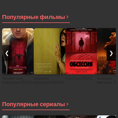
Популярные фильмы
❮
❯
Человек-паук:
Закулисье
Обсессия (2025)
Зловещие
Новый день (2026)
реальности (2026)
мертвецы: Пе
(2026)
Популярные сериалы