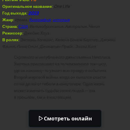
Оригинальное название:
One Life
Год выхода:
2023
Жанр:
драма,
биография
,
история
Страна:
США
, Великобритания, Австралия, Чехия
Режиссер:
Джеймс Хоуз
В ролях:
Энтони Хопкинс, Хелена Бонем Картер, Джонни
Флинн, Лена Олин, Джонатан Прайс, Зигги Хит
Скромного и непубличного джентльмена Николаса
Уинтона приглашают на телевизионное ток-шоу,
где он наконец-то узнает всю правду о событиях
Второй мировой войны, когда он пытался спасти
сотни детей от гибели в концлагере. Одна жизнь
может изменить судьбы сотен людей — как
в прошлом, так и в настоящем.
Смотреть онлайн