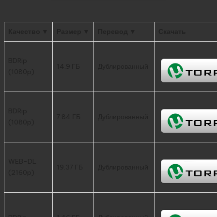
Качество ▼
Размер ▼
Перевод ▼
Скачать
BDRip
14.9 ГБ
Дублированный
(1080p)
BDRip
7.84 ГБ
Дублированный
(1080p)
WEB-DL
19.37 ГБ
Дублированный
(2160p)