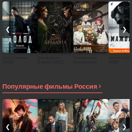
❮
❯
Холод (сериал
Дом Дракона
Реинкарнация
Мажор (сери
2026)
(сериал 2022)
безработного:
2014)
История о
приключениях в
другом мире (сериал
2021)
Популярные фильмы Россия
❮
❯