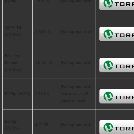
BDRip
1.46 ГБ
Дублированный
WEB-DL
4.93 ГБ
Дублированный
(1080p)
Blu-Ray
Remux
25.25 ГБ
Дублированный
(1080p)
Дублированный,
BDRip (AVC)
2.18 ГБ
любительский
двухголосый
BDRip
4.71 ГБ
Дублированный
(720p)