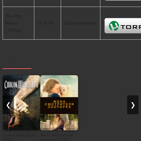
Blu-Ray
Remux
26.17 ГБ
Дублированный
(1080p)
Похожее
❮
❯
Список Шиндлера
Жена смотрителя
(1993)
зоопарка (2017)