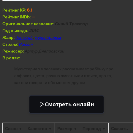
Рейтинг KP:
8.1
Рейтинг IMDb:
—
Оригинальное название:
Синий Трактор
Год выхода:
2014
Жанр:
детский
,
мультфильм
Страна:
Россия
Режиссер:
Артур Днепровский
В ролях:
Мультсериал в песенках рассказывает ребёнку про
алфавит, цвета, разных животных и птичек, про то,
как они говорят и обо многом другом.
Смотреть онлайн
Сезон ▼
Качество ▼
Размер ▼
Перевод ▼
Скачать