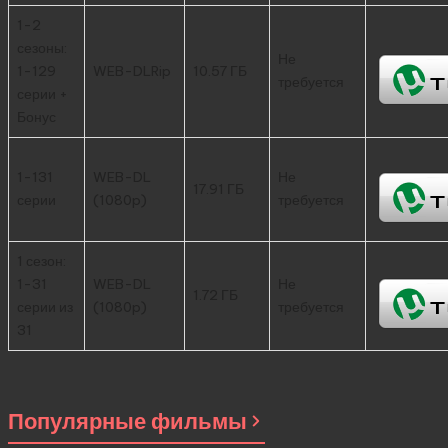
1-2
сезоны:
Не
1-129
WEB-DLRip
10.57 ГБ
требуется
серии +
Бонус
1-131
WEB-DL
Не
17.91 ГБ
серии
(1080p)
требуется
1 сезон:
1-31
WEB-DL
Не
1.72 ГБ
серии из
(1080p)
требуется
31
Популярные фильмы