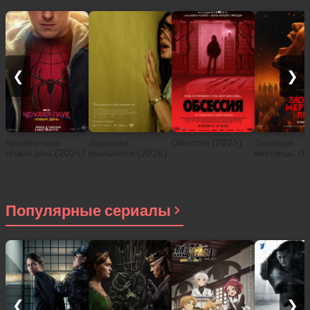
❮
❯
Человек-паук:
Закулисье
Обсессия (2025)
Зловещие
Новый день (2026)
реальности (2026)
мертвецы: Пе
(2026)
Популярные сериалы
❮
❯