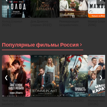
Холод (сериал
Дом Дракона
Реинкарнация
Мажор (сери
2026)
(сериал 2022)
безработного:
2014)
История о
приключениях в
другом мире (сериал
2021)
Популярные фильмы Россия
❮
❯
Твоё сердце будет
Коммерсант (2025)
Пропасть (2026)
Малыш-карат
разбито (2026)
(2026)