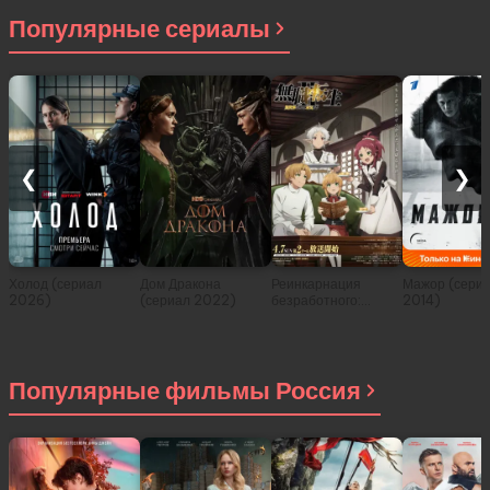
Популярные сериалы
❮
❯
Холод (сериал
Дом Дракона
Реинкарнация
Мажор (сери
2026)
(сериал 2022)
безработного:
2014)
История о
приключениях в
другом мире (сериал
2021)
Популярные фильмы Россия