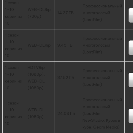
1 сезон:
Профессиональный
1-10
WEB-DLRip
14.37 ГБ
многоголосый
серии из
(720p)
(LostFilm)
10
1 сезон:
Профессиональный
1-10
WEB-DLRip
9.45 ГБ
многоголосый
серии из
(LostFilm)
10
1 сезон:
HDTVRip
Профессиональный
1-10
(1080p),
37.52 ГБ
многоголосый
серии из
WEB-DL
(LostFilm)
10
(1080p)
Профессиональный
1 сезон:
многоголосый
1-10
WEB-DL
24.08 ГБ
(LostFilm,
серии из
(1080p)
NewStudio, Кубик в
10
кубе, Gears Media)