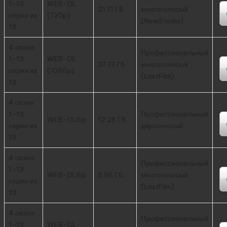
1-13
WEB-DL
21.71 ГБ
многоголосый
серии из
(720p)
(NewStudio)
13
4 сезон:
Профессиональный
1-13
WEB-DL
37.13 ГБ
многоголосый
серии из
(1080p)
(LostFilm)
13
4 сезон:
1-13
Профессиональный
WEB-DLRip
12.28 ГБ
серии из
двухголосый
13
4 сезон:
Профессиональный
1-13
WEB-DLRip
8.96 ГБ
многоголосый
серии из
(LostFilm)
13
4 сезон:
Профессиональный
1-13
WEB-DL