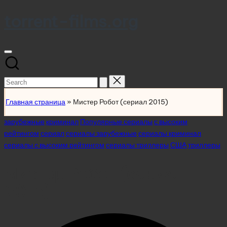
torrent-films.org
Skip
to
content
Search
for:
Главная страница
»
Мистер Робот (сериал 2015)
Posted
зарубежные
криминал
Популярные сериалы
с высоким
in
рейтингом
сериал
сериалы зарубежные
сериалы криминал
сериалы с высоким рейтингом
сериалы триллеры
США
триллеры
Мистер Робот (сериал
2015)