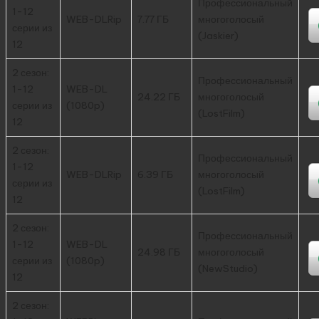
Профессиональный
1-12
WEB-DLRip
7.77 ГБ
многоголосый
серии из
(Jaskier)
12
2 сезон:
Профессиональный
1-12
WEB-DL
24.22 ГБ
многоголосый
серии из
(1080p)
(LostFilm)
12
2 сезон:
Профессиональный
1-12
WEB-DLRip
6.39 ГБ
многоголосый
серии из
(LostFilm)
12
2 сезон:
Профессиональный
1-12
WEB-DL
24.98 ГБ
многоголосый
серии из
(1080p)
(NewStudio)
12
2 сезон: