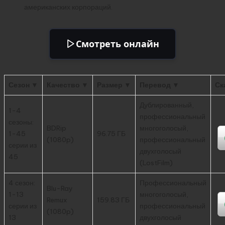
американских корпораций.
Смотреть онлайн
Сезон ▼
Качество ▼
Размер ▼
Перевод ▼
Ск
Дублированный,
1-4
профессиональный
сезоны:
BDRip
многоголосый,
1-45
96.75 ГБ
(1080p)
профессиональный
серии из
двухголосый
45
(LostFilm)
4 сезон:
Профессиональный
Blu-Ray
1-13
многоголосый,
Remux
159.83 ГБ
серии из
профессиональный
(1080p)
13
двухголосый