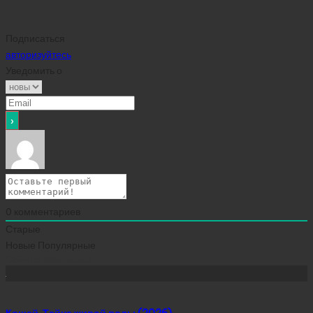
Подписаться
авторизуйтесь
Уведомить о
0
комментариев
Старые
Новые
Популярные
Сейчас скачивают