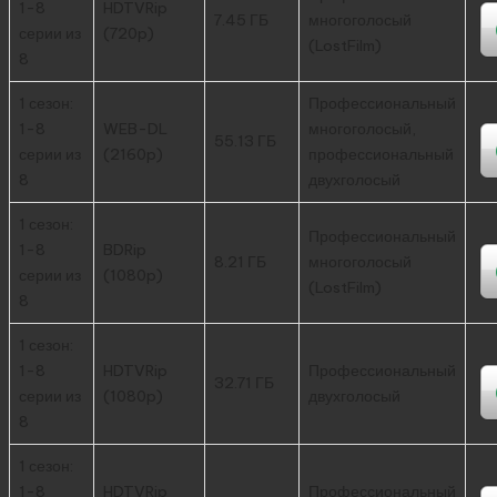
1-8
HDTVRip
7.45 ГБ
многоголосый
серии из
(720p)
(LostFilm)
8
1 сезон:
Профессиональный
1-8
WEB-DL
многоголосый,
55.13 ГБ
серии из
(2160p)
профессиональный
8
двухголосый
1 сезон:
Профессиональный
1-8
BDRip
8.21 ГБ
многоголосый
серии из
(1080p)
(LostFilm)
8
1 сезон:
1-8
HDTVRip
Профессиональный
32.71 ГБ
серии из
(1080p)
двухголосый
8
1 сезон:
1-8
HDTVRip
Профессиональный