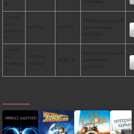
(LostFilm)
8
1 сезон:
Профессиональный
1-8
HDTVRip
4.93 ГБ
многоголосый
серии из
(LostFilm)
8
1 сезон:
Профессиональный
1-8
HDTVRip
18.36 ГБ
двухголосый
серии из
(1080p)
(LostFilm)
8
Похожее