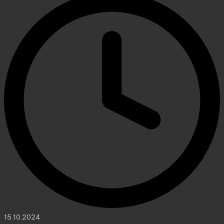
15.10.2024