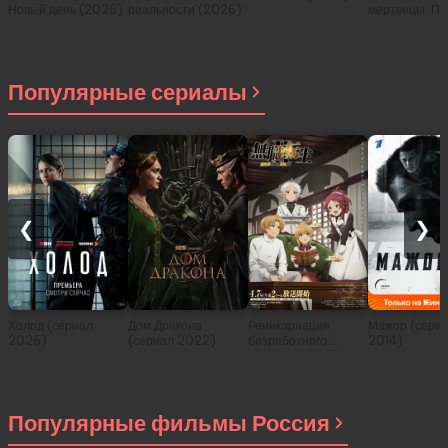
Новый день (2026)
реальности (2026)
мертвецы: Пе
(2026)
Популярные сериалы
❮
❯
Холод (сериал
Дом Дракона
Реинкарнация
Мажор (сери
2026)
(сериал 2022)
безработного:
2014)
История о
приключениях в
другом мире (сериал
2021)
Популярные фильмы Россия