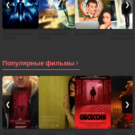
❮
❯
Эффект бабочки
Назад в будущее
День сурка (1993)
Потерянная
(2003)
(1985)
комната (сер
2006)
Популярные фильмы
❮
❯
Человек-паук:
Закулисье
Обсессия (2025)
Зловещие