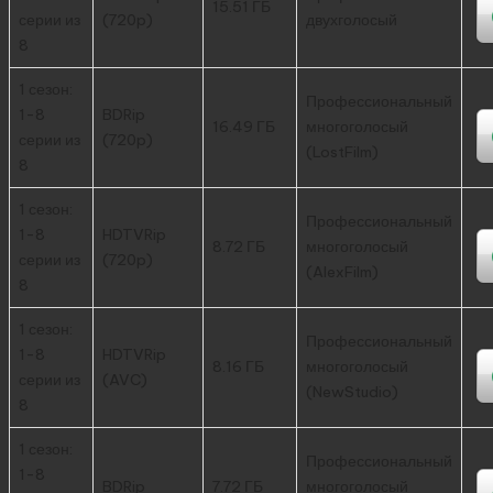
15.51 ГБ
серии из
(720p)
двухголосый
8
1 сезон:
Профессиональный
1-8
BDRip
16.49 ГБ
многоголосый
серии из
(720p)
(LostFilm)
8
1 сезон:
Профессиональный
1-8
HDTVRip
8.72 ГБ
многоголосый
серии из
(720p)
(AlexFilm)
8
1 сезон:
Профессиональный
1-8
HDTVRip
8.16 ГБ
многоголосый
серии из
(AVC)
(NewStudio)
8
1 сезон:
Профессиональный
1-8
BDRip
7.72 ГБ
многоголосый