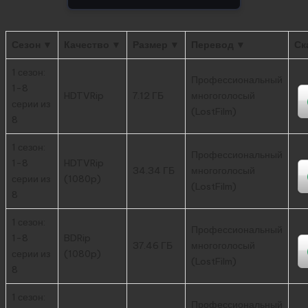
Сезон ▼
Качество ▼
Размер ▼
Перевод ▼
Ск
1 сезон:
Профессиональный
1-8
HDTVRip
7.12 ГБ
многоголосый
серии из
(LostFilm)
8
1 сезон:
Профессиональный
1-8
HDTVRip
34.34 ГБ
многоголосый
серии из
(1080p)
(LostFilm)
8
1 сезон:
Профессиональный
1-8
BDRip
37.46 ГБ
многоголосый
серии из
(1080p)
(LostFilm)
8
1 сезон:
Профессиональный