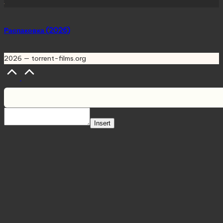
Распаковка (2026)
2026 — torrent-films.org
Scroll
to
Top
Insert