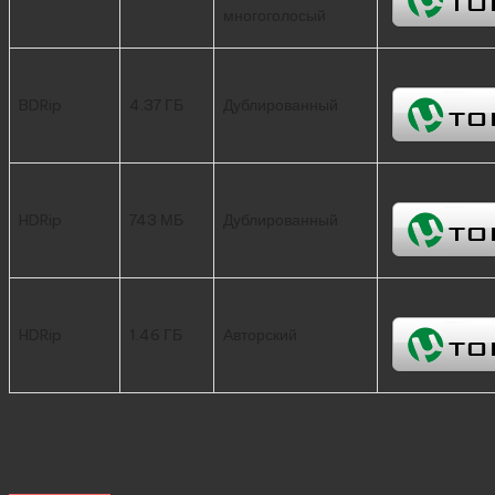
многоголосый
BDRip
4.37 ГБ
Дублированный
HDRip
743 МБ
Дублированный
HDRip
1.46 ГБ
Авторский
Похожее