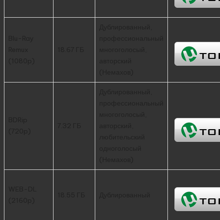
Дублированный,
Blu-Ray
профессиональный
Remux
18.67 ГБ
многоголосый,
(1080p)
авторский
(Немахов)
Дублированный,
профессиональный
многоголосый,
BDRip
7.32 ГБ
авторский,
(720p)
любительский
одноголосый
(Немахов)
WEB-DL
18.55 ГБ
Дублированный
(2160p)