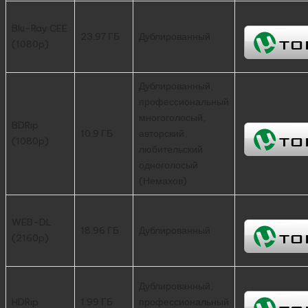
Blu-Ray CEE
23.97 ГБ
Дублированный
(1080p)
Дублированный,
профессиональный
многоголосый,
BDRip
10.9 ГБ
авторский,
(1080p)
любительский
одноголосый
(Немахов)
WEB-DL
18.96 ГБ
Дублированный
(2160p)
Дублированный,
HDRip
1.99 ГБ
профессиональный