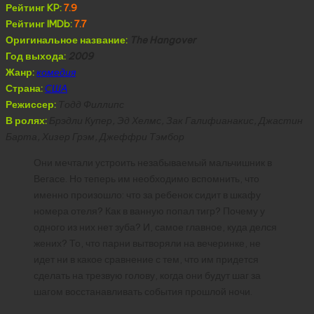
Рейтинг KP:
7.9
Рейтинг IMDb:
7.7
Оригинальное название:
The Hangover
Год выхода:
2009
Жанр:
комедия
Страна:
США
Режиссер:
Тодд Филлипс
В ролях:
Брэдли Купер, Эд Хелмс, Зак Галифианакис, Джастин
Барта, Хизер Грэм, Джеффри Тэмбор
Они мечтали устроить незабываемый мальчишник в
Вегасе. Но теперь им необходимо вспомнить, что
именно произошло: что за ребенок сидит в шкафу
номера отеля? Как в ванную попал тигр? Почему у
одного из них нет зуба? И, самое главное, куда делся
жених? То, что парни вытворяли на вечеринке, не
идет ни в какое сравнение с тем, что им придется
сделать на трезвую голову, когда они будут шаг за
шагом восстанавливать события прошлой ночи.