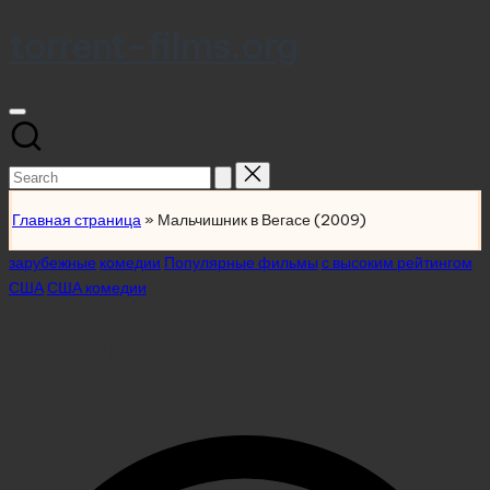
torrent-films.org
Skip
to
content
Search
for:
Главная страница
»
Мальчишник в Вегасе (2009)
Posted
зарубежные
комедии
Популярные фильмы
с высоким рейтингом
in
США
США комедии
Мальчишник в Вегасе
(2009)