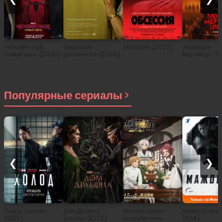
Человек-паук:
Закулисье
Обсессия (2025)
Зловещие
Новый день (2026)
реальности (2026)
мертвецы: Пе
(2026)
Популярные сериалы
❮
❯
Холод (сериал
Дом Дракона
Реинкарнация
Мажор (сери
2026)
(сериал 2022)
безработного:
2014)