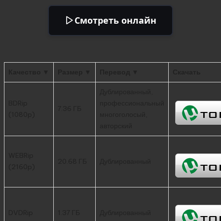
Смотреть онлайн
Качество ▼
Размер ▼
Перевод ▼
Скачать
Дублированный,
BDRip
профессиональный
7.36 ГБ
(1080p)
многоголосый,
авторский
WEBRip
20.68 ГБ
Дублированный
(2160p)
DVDRip
1.37 ГБ
Дублированный