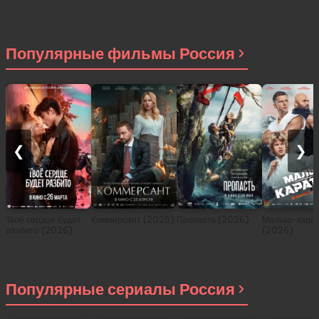
История о
приключениях в
другом мире (сериал
2021)
Популярные фильмы Россия
❮
❯
Твоё сердце будет
Коммерсант (2025)
Пропасть (2026)
Малыш-карат
разбито (2026)
(2026)
Популярные сериалы Россия