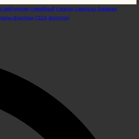
м рейтингом
семейный
сериал
сериалы боевики
иалы фэнтези
США
фэнтези