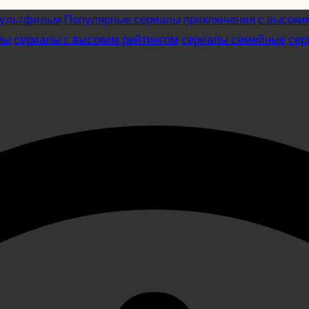
ультфильм
Популярные сериалы
приключения
с высоки
мы
сериалы с высоким рейтингом
сериалы семейные
сер
 (сериал 2015)