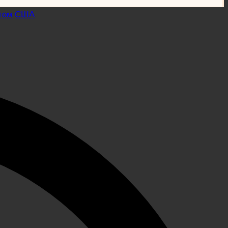
гом
США