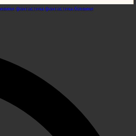
оевики
фантастика
фантастика боевики