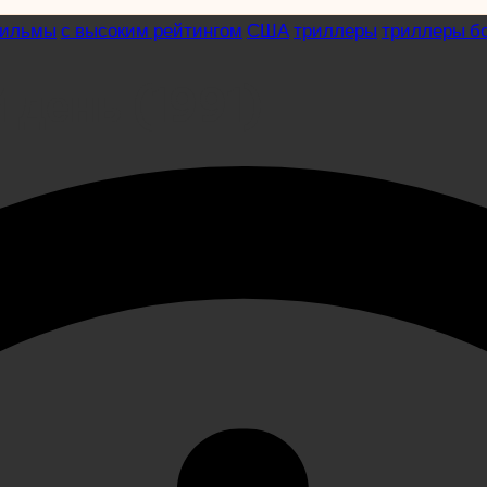
фильмы
с высоким рейтингом
США
триллеры
триллеры б
 день (1991)