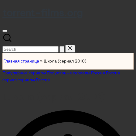
torrent-films.org
Skip
to
content
Search
for:
Главная страница
»
Школа (сериал 2010)
Posted
Популярные сериалы
Популярные сериалы Россия
Россия
in
сериал
сериалы Россия
Школа (сериал 2010)