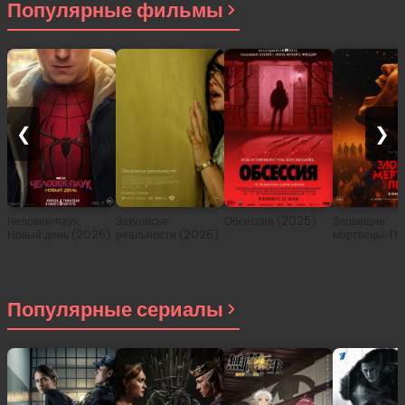
Популярные фильмы
❮
❯
Человек-паук:
Закулисье
Обсессия (2025)
Зловещие
Новый день (2026)
реальности (2026)
мертвецы: Пе
(2026)
Популярные сериалы