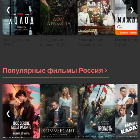
❮
❯
Холод (сериал
Дом Дракона
Реинкарнация
Мажор (сери
2026)
(сериал 2022)
безработного:
2014)
История о
приключениях в
другом мире (сериал
2021)
Популярные фильмы Россия
❮
❯