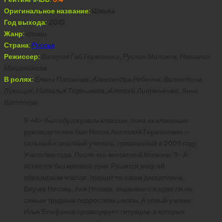
Оригинальное название:
Школа
Год выхода:
2010
Жанр:
драма
Страна:
Россия
Режиссер:
Валерия Гай Германика, Руслан Маликов, Наталия
Мещанинова
В ролях:
Елена Папанова, Александра Ребенок, Валентина
Лукащук, Наталья Терешкова, Алексей Литвиненко, Анна
Шепелева
9 «А» был образцовым классом, пока их классным
руководителем был Носов Анатолий Германович —
сильный и опытный учитель, признанный в 2009 году
Учителем года. После его внезапной болезни, 9-А
остается без крепкой руки. Рушится миф об
образцовом классе, трещит по швам дисциплина.
Внучка Носова, Аня Носова, оказывается едва ли не
самым трудным подростком школы. А новый ученик
Илья Епифанов провоцирует ситуации, в которых