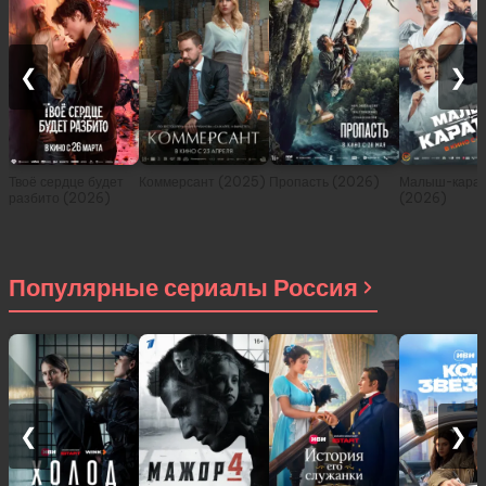
❮
❯
Твоё сердце будет
Коммерсант (2025)
Пропасть (2026)
Малыш-карат
разбито (2026)
(2026)
Популярные сериалы Россия
❮
❯