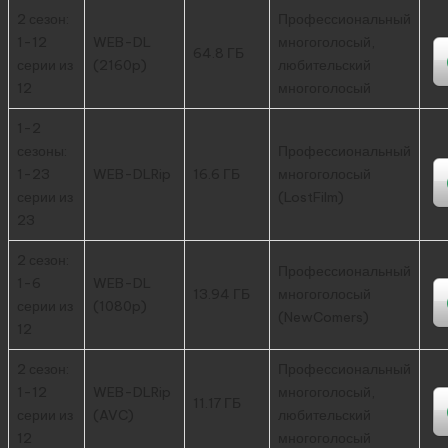
2 сезон:
Профессиональный
1-12
WEB-DL
многоголосый,
64.8 ГБ
серии из
(2160p)
любительский
12
многоголосый
1-2
сезоны:
Профессиональный
1-23
WEB-DLRip
16.6 ГБ
многоголосый
серии из
(LostFilm)
23
2 сезон:
Профессиональный
1-6
WEB-DL
13.94 ГБ
многоголосый
серии из
(1080p)
(NewComers)
12
2 сезон:
Профессиональный
1-12
WEB-DLRip
многоголосый,
11.17 ГБ
серии из
(AVC)
любительский
12
многоголосый