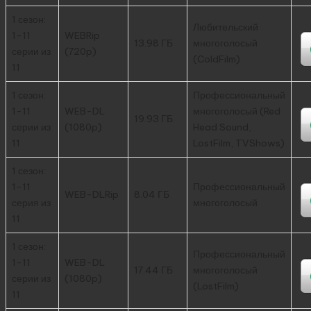
1 сезон:
Любительский
1-11
WEBRip
13.98 ГБ
многоголосый
серии из
(720p)
(ColdFilm)
11
1 сезон:
Профессиональный
1-11
WEB-DL
многоголосый (Red
19.93 ГБ
серии из
(1080p)
Head Sound,
11
LostFilm, TVShows)
1 сезон:
1-11
Профессиональный
WEB-DLRip
8.04 ГБ
серия из
многоголосый
11
1 сезон:
Профессиональный
1-11
WEB-DL
17.44 ГБ
многоголосый
серии из
(1080p)
(LostFilm)
11