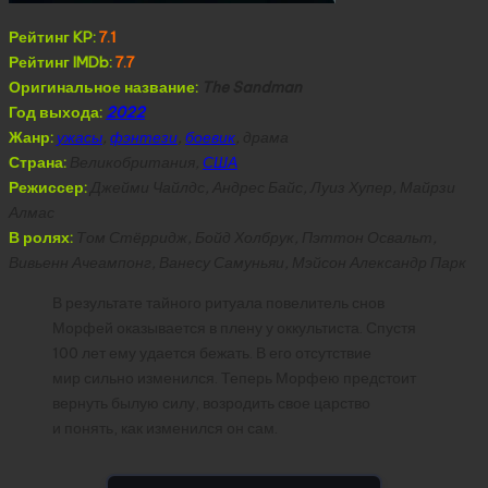
Рейтинг KP:
7.1
Рейтинг IMDb:
7.7
Оригинальное название:
The Sandman
Год выхода:
2022
Жанр:
ужасы
,
фэнтези
,
боевик
, драма
Страна:
Великобритания,
США
Режиссер:
Джейми Чайлдс, Андрес Байс, Луиз Хупер, Майрзи
Алмас
В ролях:
Том Стёрридж, Бойд Холбрук, Пэттон Освальт,
Вивьенн Ачеампонг, Ванесу Самуньяи, Мэйсон Александр Парк
В результате тайного ритуала повелитель снов
Морфей оказывается в плену у оккультиста. Спустя
100 лет ему удается бежать. В его отсутствие
мир сильно изменился. Теперь Морфею предстоит
вернуть былую силу, возродить свое царство
и понять, как изменился он сам.