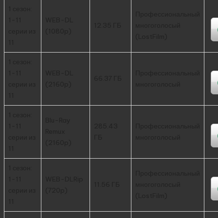
1 сезон:
Профессиональный
1-11
WEB-DL
12.35 ГБ
многоголосый
серии из
(1080p)
(LostFilm)
11
1 сезон:
1-11
WEB-DL
Профессиональный
66.37 ГБ
серии из
(2160p)
многоголосый
11
1 сезон:
Blu-Ray
1-11
285.43
Профессиональный
Remux
серии из
ГБ
многоголосый
(2160p)
11
1 сезон:
Профессиональный
1-11
WEB-DLRip
11.56 ГБ
многоголосый
серии из
(720p)
(LostFilm)
11