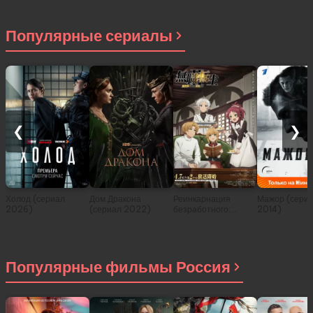
Популярные сериалы
❮
❯
Холод (сериал
Дом Дракона
Реинкарнация
Мажор (сери
2026)
(сериал 2022)
безработного:
2014)
История о
приключениях в
другом мире (сериал
2021)
Популярные фильмы Россия