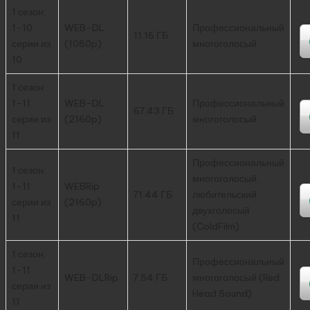
1 сезон:
1-10
WEB-DL
Профессиональный
11.16 ГБ
серии из
(1080p)
многоголосый
10
1 сезон:
1-11
WEB-DL
Профессиональный
67.43 ГБ
серии из
(2160p)
многоголосый
11
Профессиональный
1 сезон:
многоголосый,
1-11
WEBRip
71.44 ГБ
любительский
серии из
(2160p)
двухголосый
11
(ColdFilm)
1 сезон:
Профессиональный
1-11
WEB-DLRip
7.54 ГБ
многоголосый (Red
серии из
Head Sound)
11