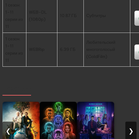
1 сезон:
1-11
WEB-DL
10.87 ГБ
Субтитры
серии из
(1080p)
11
1 сезон:
Любительский
1-11
WEBRip
6.39 ГБ
многоголосый
серии из
(ColdFilm)
11
Похожее
❮
❯