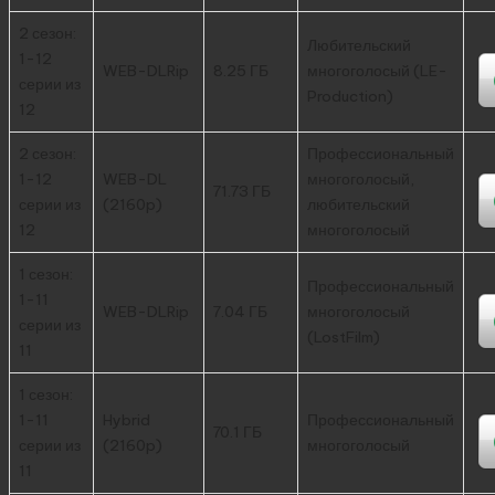
2 сезон:
Любительский
1-12
WEB-DLRip
8.25 ГБ
многоголосый (LE-
серии из
Production)
12
2 сезон:
Профессиональный
1-12
WEB-DL
многоголосый,
71.73 ГБ
серии из
(2160p)
любительский
12
многоголосый
1 сезон:
Профессиональный
1-11
WEB-DLRip
7.04 ГБ
многоголосый
серии из
(LostFilm)
11
1 сезон:
1-11
Hybrid
Профессиональный
70.1 ГБ
серии из
(2160p)
многоголосый
11