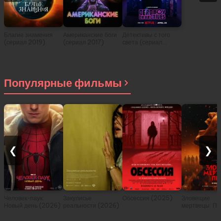
Благие знамения
Американские боги
Детективы с того
(сериал 2019)
(сериал 2017)
света (сериал
2024)
Популярные фильмы
❮
❯
Человек-паук:
Закулисье
Обсессия (2025)
Зловещие
Новый день (2026)
реальности (2026)
мертвецы: Пе
(2026)