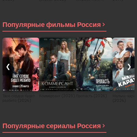
История о
приключениях в
другом мире (сериал
2021)
Популярные фильмы Россия
❮
❯
Твоё сердце будет
Коммерсант (2025)
Пропасть (2026)
Малыш-карат
разбито (2026)
(2026)
Популярные сериалы Россия