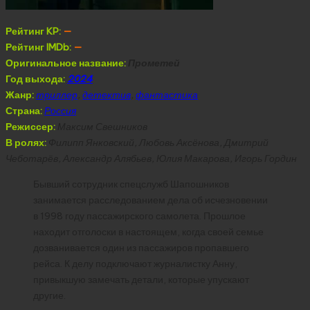
Рейтинг KP:
—
Рейтинг IMDb:
—
Оригинальное название:
Прометей
Год выхода:
2024
Жанр:
триллер
,
детектив
,
фантастика
Страна:
Россия
Режиссер:
Максим Свешников
В ролях:
Филипп Янковский, Любовь Аксёнова, Дмитрий
Чеботарёв, Александр Алябьев, Юлия Макарова, Игорь Гордин
Бывший сотрудник спецслужб Шапошников
занимается расследованием дела об исчезновении
в 1998 году пассажирского самолета. Прошлое
находит отголоски в настоящем, когда своей семье
дозванивается один из пассажиров пропавшего
рейса. К делу подключают журналистку Анну,
привыкшую замечать детали, которые упускают
другие.