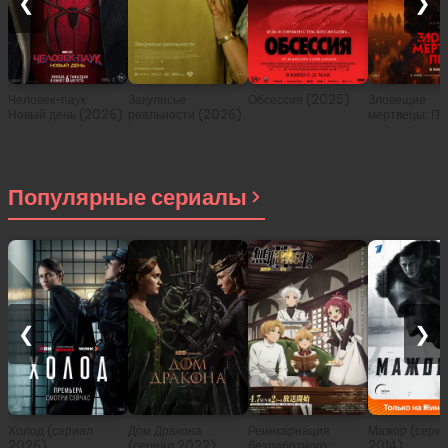
❮
❯
Человек-паук:
Закулисье
Обсессия (2025)
Зловещие
Новый день (2026)
реальности (2026)
мертвецы: Пе
(2026)
Популярные сериалы
❮
❯
Холод (сериал
Дом Дракона
Реинкарнация
Мажор (сери
2026)
(сериал 2022)
безработного:
2014)