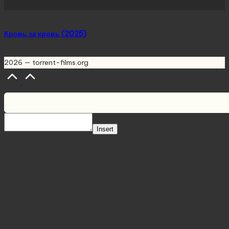
Кровь за кровь (2025)
2026 — torrent-films.org
Scroll
to
Top
Insert