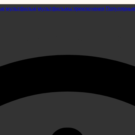
ые
мультфильм
мультфильмы приключения
Популярные
выгнали из отряда геро