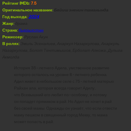
Рейтинг IMDb:
7.5
Оригинальное название:
Бейиш эненин таманында
Год выхода:
2024
Жанр:
драма
Страна:
Кыргызстан
Режиссер:
Руслан Акун
В ролях:
Эмиль Эсеналиев, Анаркул Назаркулова, Анаркуль
Назаркулова, Болот Тентимышов, Ерболат Алкожа, Дулыга
Акмолда
История 35-летнего Адила, умственное развитие
которого осталось на уровне 8-летнего ребенка.
Адил живет в небольшом селе с 75-летней матерью
Райхан апа, которая всегда говорит Адилу,
что Всевышний его любит по-особому, и потому
он попадет прямиком в рай. Но Адил не хочет в рай
без своей мамы. Однажды он узнаёт, что если отвести
маму пешком в священный город Мекку, то мама
может попасть в рай.