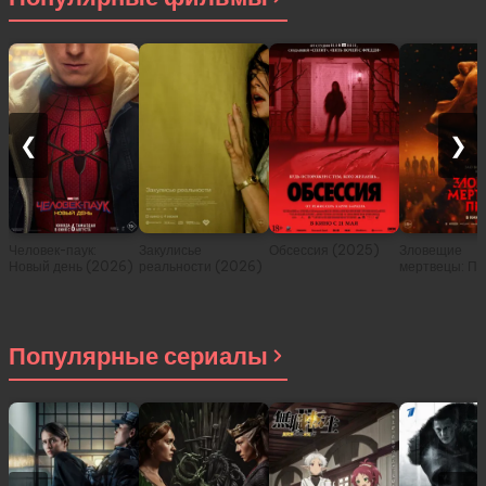
❮
❯
Человек-паук:
Закулисье
Обсессия (2025)
Зловещие
Новый день (2026)
реальности (2026)
мертвецы: Пе
(2026)
Популярные сериалы