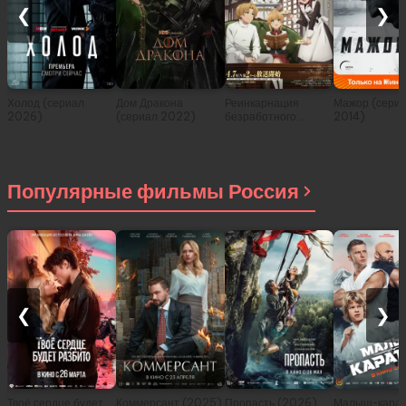
❮
❯
Холод (сериал
Дом Дракона
Реинкарнация
Мажор (сери
2026)
(сериал 2022)
безработного:
2014)
История о
приключениях в
другом мире (сериал
2021)
Популярные фильмы Россия
❮
❯
Твоё сердце будет
Коммерсант (2025)
Пропасть (2026)
Малыш-карат