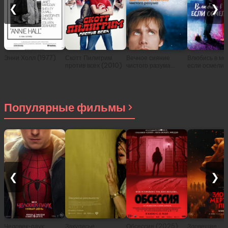
❮
❯
Энни Холл (1977)
Скотт Пилигрим
Вечное сияние
Влюбись в ме
против всех (2010)
чистого разума
если осмели
(2004)
(2003)
Популярные фильмы
❮
❯
Человек-паук:
Закулисье
Обсессия (2025)
Зловещие