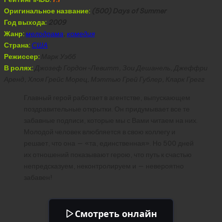
Оригинальное название:
(500) Days of Summer
Год выхода:
2009
Жанр:
мелодрама
,
комедия
Страна:
США
Режиссер:
Марк Уэбб
В ролях:
Джозеф Гордон-Левитт, Зои Дешанель, Джеффри
Аренд, Хлоя Грейс Морец, Мэттью Грей Гублер, Кларк Грегг
Главный герой работает в агентстве, выпускающем
поздравительные открытки. Он придумывает все те
забавные подписи, которые мы с Вами читаем на них.
Молодой человек влюбляется в свою коллегу и
решает, что она — «та, единственная». Но 500 дней
их отношений показывают герою, что путь к счастью
непредсказуем, неконтролируем и — невероятно
забавен!
Смотреть онлайн