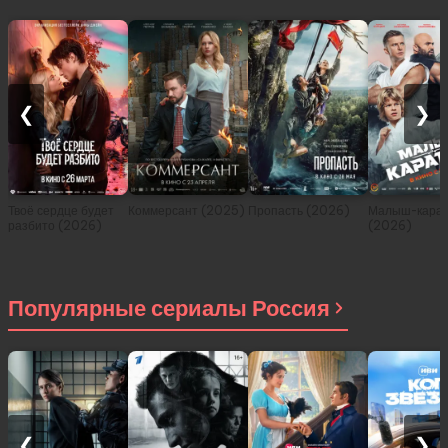
❮
❯
Твоё сердце будет
Коммерсант (2025)
Пропасть (2026)
Малыш-карат
разбито (2026)
(2026)
Популярные сериалы Россия
❮
❯