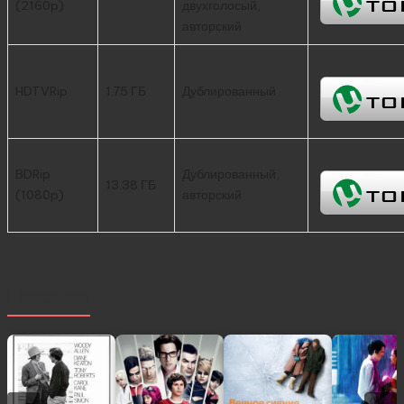
(2160p)
двухголосый,
авторский
HDTVRip
1.75 ГБ
Дублированный
BDRip
Дублированный,
13.38 ГБ
(1080p)
авторский
Похожее