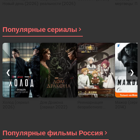
Новый день (2026)
реальности (2026)
мертвецы: Пе
(2026)
Популярные сериалы
❮
❯
Холод (сериал
Дом Дракона
Реинкарнация
Мажор (сери
2026)
(сериал 2022)
безработного:
2014)
История о
приключениях в
другом мире (сериал
2021)
Популярные фильмы Россия