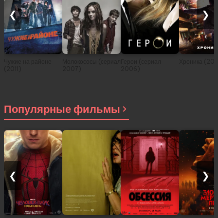
❮
❯
Чужие на районе
Молокососы (сериал
Герои (сериал
Хроника (201
(2011)
2007)
2006)
Популярные фильмы
❮
❯