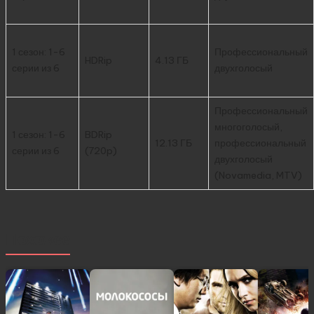
1 сезон: 1-6
Профессиональный
HDRip
4.13 ГБ
серии из 6
двухголосый
Профессиональный
многоголосый,
1 сезон: 1-6
BDRip
12.13 ГБ
профессиональный
серии из 6
(720p)
двухголосый
(Novamedia, MTV)
Похожее