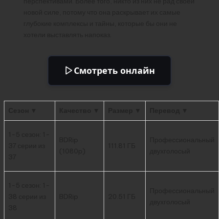
перспективами. Более того, никто из них не рад своей
новой силе, потому что она раскрывает их самые
глубокие комплексы и тайны, которые бы они не
хотели выставлять напоказ.
Смотреть онлайн
Сезон ▼
Качество ▼
Размер ▼
Перевод ▼
1-5 сезон: 1-
BDRip
Профессиональный
37 серии из
111.81 ГБ
(1080p)
двухголосый
37
1-5 сезон: 1-
Профессиональный
38 серии из
BDRip
20.51 ГБ
двухголосый
38