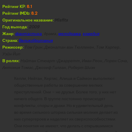
Рейтинг KP:
8.1
Рейтинг IMDb:
8.2
Оригинальное название:
Misfits
Год выхода:
2009
Жанр:
фантастика
, драма,
мелодрама
,
комедия
Страна:
Великобритания
Режиссер:
Том Грин, Джонатан ван Тюллекен, Том Харпер,
Уэйн Йип
В ролях:
Нэйтан Стюарт-Джарретт, Иван Реон, Лорен Соча,
Антония Томас, Джозеф Гилган, Роберт Шиэн
Келли, Нейтан, Кертис, Алиша и Саймон выполняют
общественные работы за совершение мелких
преступлений. Они – не друзья. Более того, у них нет
ничего общего. В группе постоянно происходят
конфликты, споры и драки. Но в удивительный день
во время сильного шторма сильная молния делает из
них супергероев и наделяет их сверхспособностями.
Они понятия не имеют, что делать с открывшимися