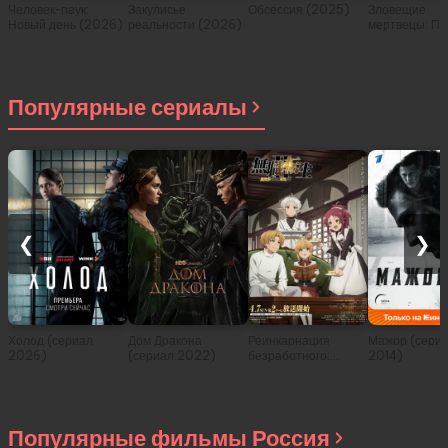
Человек-паук:
Закулисье
Обсессия (2025)
Зловещие
Новый день (2026)
реальности (2026)
мертвецы: Пе
(2026)
Популярные сериалы
❮
❯
Холод (сериал
Дом Дракона
Реинкарнация
Мажор (сери
2026)
(сериал 2022)
безработного:
2014)
История о
приключениях в
другом мире (сериал
2021)
Популярные фильмы Россия