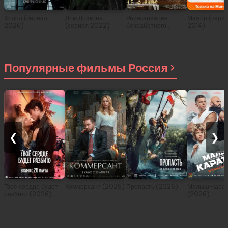
Холод (сериал
Дом Дракона
Реинкарнация
Мажор (сери
2026)
(сериал 2022)
безработного:
2014)
История о
приключениях в
другом мире (сериал
2021)
Популярные фильмы Россия
❮
❯
Твоё сердце будет
Коммерсант (2025)
Пропасть (2026)
Малыш-карат
разбито (2026)
(2026)