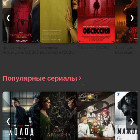
❮
❯
Человек-паук:
Закулисье
Обсессия (2025)
Зловещие
Новый день (2026)
реальности (2026)
мертвецы: Пе
(2026)
Популярные сериалы
❮
❯