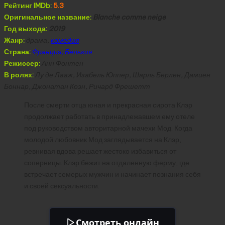
Рейтинг IMDb:
5.3
Оригинальное название:
Blanche comme neige
Год выхода:
2019
Жанр:
драма,
комедия
Страна:
Франция, Бельгия
Режиссер:
Анн Фонтен
В ролях:
Лу де Лааж, Изабель Юппер, Шарль Берлен, Дамиен
Боннар, Джонатан Коэн, Ричард Фрешетт
После смерти отца юная и прекрасная сирота Клэр
продолжает работать в принадлежавшем ему отеле
под руководством авторитарной мачехи Мод. Когда
молодой любовник Мод заглядывается на Клэр,
ревнивая вдова решает жестоко избавиться от
соперницы. Клэр бежит на отдаленную ферму, где
встречает семерых мужчин и начинает познания себя
и своей сексуальности.
Смотреть онлайн