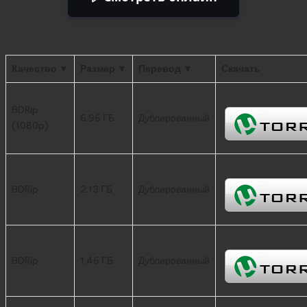
Качество ▼
Размер ▼
Перевод ▼
Скачать
BDRip
6.96 ГБ
Дублированный
(1080p)
BDRip
2.13 ГБ
Дублированный
BDRip
1.46 ГБ
Дублированный