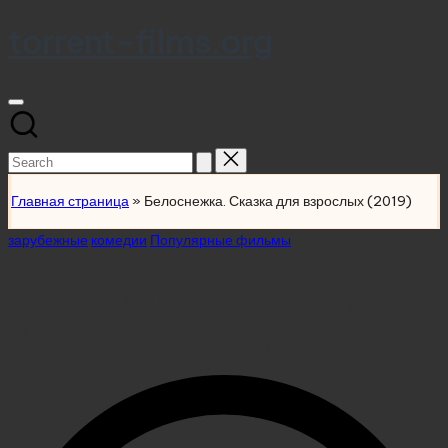
torrent-films.org
Skip
to
content
Search
for:
Главная страница
»
Белоснежка. Сказка для взрослых (2019)
Posted
зарубежные
комедии
Популярные фильмы
in
Белоснежка. Сказка для
взрослых (2019)