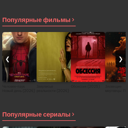
Популярные фильмы
❮
❯
Человек-паук:
Закулисье
Обсессия (2025)
Зловещие
Новый день (2026)
реальности (2026)
мертвецы: Пе
(2026)
Популярные сериалы