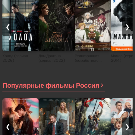
❮
❯
Холод (сериал
Дом Дракона
Реинкарнация
Мажор (сери
2026)
(сериал 2022)
безработного:
2014)
История о
приключениях в
другом мире (сериал
2021)
Популярные фильмы Россия
❮
❯