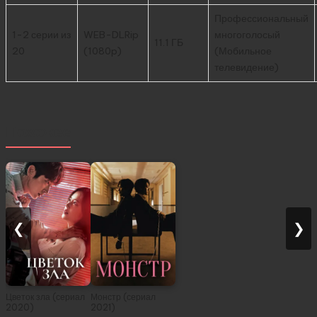
Профессиональный
1-2 серии из
WEB-DLRip
многоголосый
11.1 ГБ
20
(1080p)
(Мобильное
телевидение)
Похожее
❮
❯
Цветок зла (сериал
Монстр (сериал
2020)
2021)