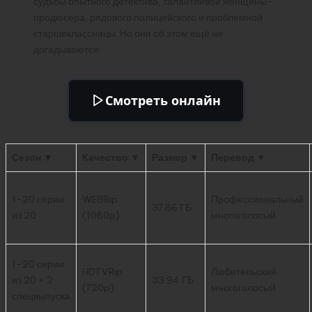
судьбы опытного детектива, талантливой женщины-
продюсера, рядового полицейского и проблемной
старшеклассницы. Но они об этом ещё не
догадываются.
Смотреть онлайн
Сезон ▼
Качество ▼
Размер ▼
Перевод ▼
1-20 серии
WEBRip
Профессиональный
37.86 ГБ
из 20
(1080p)
многоголосый
1-20 серии
HDTVRip
Любительский
из 20 + 2
33.94 ГБ
(720p)
многоголосый
спецвыпуска