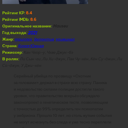
Рейтинг KP:
8.4
Рейтинг IMDb:
8.6
Оригинальное название:
Mauseu
Год выхода:
2021
Жанр:
триллер
,
детектив
,
криминал
Страна:
Корея Южная
Режиссер:
Кан Чхор-у, Чхве Джун-бэ
В ролях:
Ли Сын-ги, Ли Хи-джун, Пак Чу-хён, Кён Су-джин, Ли
Со-джун, У Джи-хён
Серийный убийца по прозвищу «Охотник
за головами» держал в страхе всю страну. Паника
и недовольство силами полиции достигли такого
уровня, что правительство всерьёз обсуждало
законопроект о генетическом тесте, позволяющем
с точностью до 99% определить ген психопатии
у эмбриона. Прошло 10 лет, но столь жуткие события
не могут исчезнуть без следа и уже тесно переплели