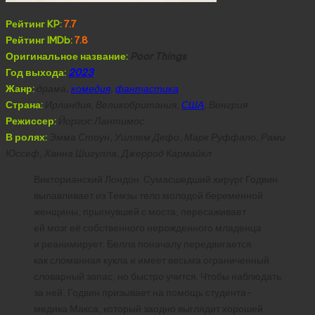
Рейтинг KP:
7.7
Рейтинг IMDb:
7.8
Оригинальное название:
Poor Things
Год выхода:
2023
Жанр:
драма,
комедия
,
фантастика
Страна:
Ирландия, Великобритания,
США
, Венгрия
Режиссер:
Йоргос Лантимос
В ролях:
Эмма Стоун, Уиллем Дефо, Марк Руффало, Рами
Юссеф, Ханна Шигулла, Джеррод Кармайкл
Викторианский Лондон. Сумасшедший хирург Годвин
вылавливает из Темзы тело молодой беременной
женщины, прыгнувшей с моста, пересаживает
ей мозг её собственного нерожденного младенца
и реанимирует. Белла поначалу передвигается
как сломанная кукла и имеет весьма ограниченный
словарный запас, но быстро учится. Чтобы наблюдать
за ней, Годвин призывает на помощь студента-
медика Макса, который заодно выглядит хорошей