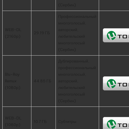
(Сербин)
Профессиональный
многоголосый,
WEB-DL
авторский,
29.19 ГБ
(2160p)
любительский
многоголосый
(Сербин)
Дублированный,
профессиональный
Blu-Ray
многоголосый,
Remux
44.85 ГБ
авторский,
(1080p)
любительский
многоголосый
(Сербин)
WEB-DL
10.7 ГБ
Субтитры
(1080p)