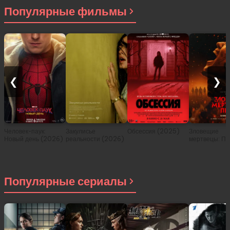
Популярные фильмы
❮
❯
Человек-паук:
Закулисье
Обсессия (2025)
Зловещие
Новый день (2026)
реальности (2026)
мертвецы: Пе
(2026)
Популярные сериалы