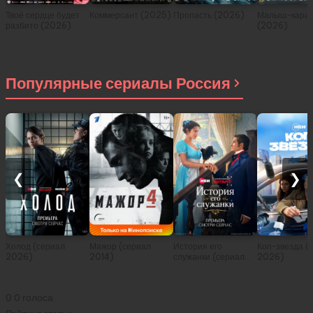
Твоё сердце будет
Коммерсант (2025)
Пропасть (2026)
Малыш-карат
разбито (2026)
(2026)
Популярные сериалы Россия
❮
❯
Холод (сериал
Мажор (сериал
История его
Коп-звезда (
2026)
2014)
служанки (сериал
2026)
2026)
0
0
голоса