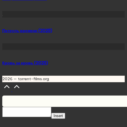
Патруль времени (2025)
Кровь за кровь (2025)
2026 — torrent-films.org
Scroll
to
Top
Insert