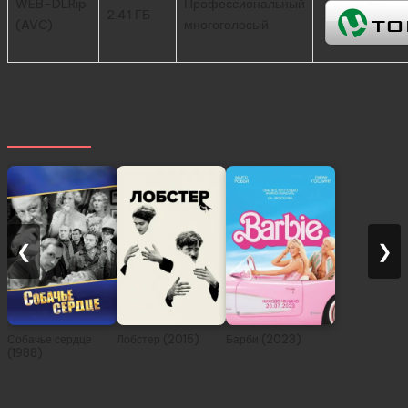
WEB-DLRip
Профессиональный
2.41 ГБ
(AVC)
многоголосый
Похожее
❮
❯
Собачье сердце
Лобстер (2015)
Барби (2023)
(1988)