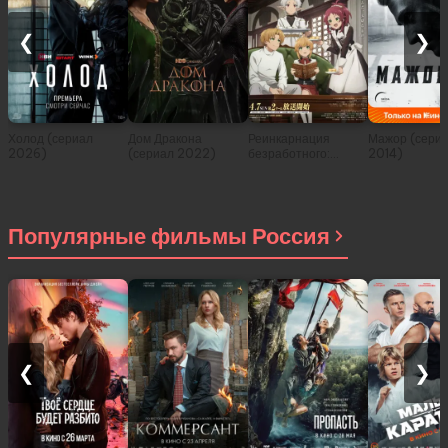
❮
❯
Холод (сериал
Дом Дракона
Реинкарнация
Мажор (сери
2026)
(сериал 2022)
безработного:
2014)
История о
приключениях в
другом мире (сериал
2021)
Популярные фильмы Россия
❮
❯