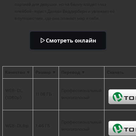
партией для девушки, но на Беллу кладет глаз
плейбой-юрист Данкан Веддерберн и увлекает её
в путешествие, где она познает мир и себя.
Смотреть онлайн
Качество ▼
Размер ▼
Перевод ▼
Скачать
WEB-DL
Профессиональный
11.08 ГБ
(1080p)
многоголосый
Профессиональный
WEB-DLRip
1.46 ГБ
многоголосый