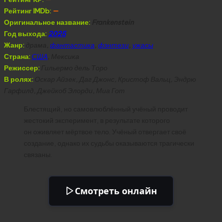
Рейтинг IMDb:
—
Оригинальное название:
Frankenstein
Год выхода:
2025
Жанр:
драма,
фантастика
,
фэнтези
,
ужасы
Страна:
США
, Мексика
Режиссер:
Гильермо дель Торо
В ролях:
Оскар Айзек, Даг Джонс, Кристоф Вальц, Эндрю
Гарфилд, Джейкоб Элорди, Миа Гот
Блестящий, но самовлюблённый учёный проводит
жестокий эксперимент, в результате которого
он оживляет мёртвое тело. Учёный отвергает своё
создание, однако их судьбы оказываются трагически
связаны.
Смотреть онлайн