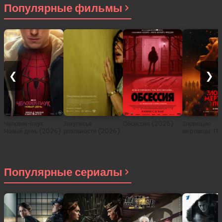
Популярные фильмы
❮
❯
Человек-паук:
Закулисье
Обсессия (2025)
Зловещие
Новый день (2026)
реальности (2026)
мертвецы: Пе
(2026)
Популярные сериалы