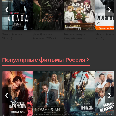
❮
❯
Холод (сериал
Дом Дракона
Реинкарнация
Мажор (сери
2026)
(сериал 2022)
безработного:
2014)
История о
приключениях в
другом мире (сериал
2021)
Популярные фильмы Россия
❮
❯