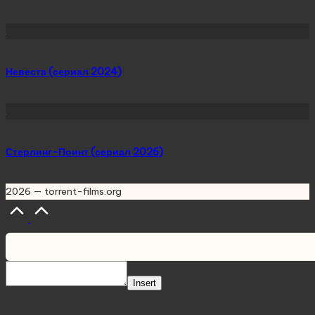
Невеста (сериал 2024)
Стерлинг-Поинт (сериал 2026)
2026 — torrent-films.org
Scroll
to
Top
Insert