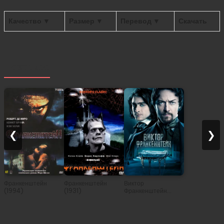
Качество ▼
Размер ▼
Перевод ▼
Скачать
Похожее
❮
❯
Франкенштейн
Франкенштейн
Виктор
(1994)
(1931)
Франкенштейн
(2015)