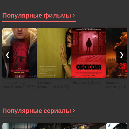
Популярные фильмы
❮
❯
Человек-паук:
Закулисье
Обсессия (2025)
Зловещие
Новый день (2026)
реальности (2026)
мертвецы: Пе
(2026)
Популярные сериалы