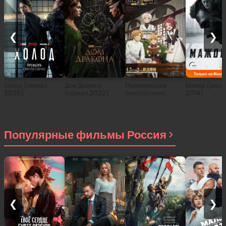
❮
❯
Холод (сериал
Дом Дракона
Реинкарнация
Мажор (сери
2026)
(сериал 2022)
безработного:
2014)
История о
приключениях в
другом мире (сериал
2021)
Популярные фильмы Россия
❮
❯