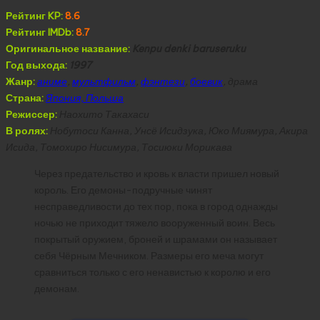
Рейтинг KP:
8.6
Рейтинг IMDb:
8.7
Оригинальное название:
Kenpu denki baruseruku
Год выхода:
1997
Жанр:
аниме
,
мультфильм
,
фэнтези
,
боевик
, драма
Страна:
Япония, Польша
Режиссер:
Наохито Такахаси
В ролях:
Нобутоси Канна, Унсё Исидзука, Юко Миямура, Акира
Исида, Томохиро Нисимура, Тосиюки Морикава
Через предательство и кровь к власти пришел новый
король. Его демоны-подручные чинят
несправедливости до тех пор, пока в город однажды
ночью не приходит тяжело вооруженный воин. Весь
покрытый оружием, броней и шрамами он называет
себя Чёрным Мечником. Размеры его меча могут
сравниться только с его ненавистью к королю и его
демонам.