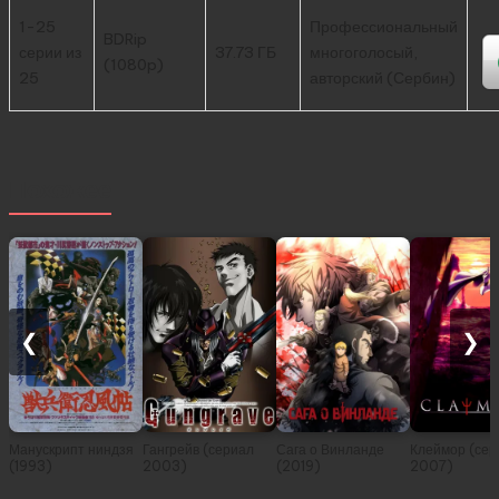
1-25
Профессиональный
BDRip
серии из
37.73 ГБ
многоголосый,
(1080p)
25
авторский (Сербин)
Похожее
❮
❯
Манускрипт ниндзя
Гангрейв (сериал
Сага о Винланде
Клеймор (сер
(1993)
2003)
(2019)
2007)