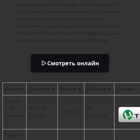
в командировках: то на заводе, то в частном джете,
то в гостинице, то в московском офисе. В разъездах
по стране его постоянно пытаются напоить
и соблазнить, однако он дал себе зарок не вступать
в отношения. Тем временем Валентина продолжает
заниматься музыкой и завоёвывать Петербург.
Смотреть онлайн
Сезон ▼
Качество ▼
Размер ▼
Перевод ▼
Скачать
1 сезон:
1-8
WEB-DL
Не
12.98 ГБ
серии из
(1080p)
требуется
8
1 сезон: