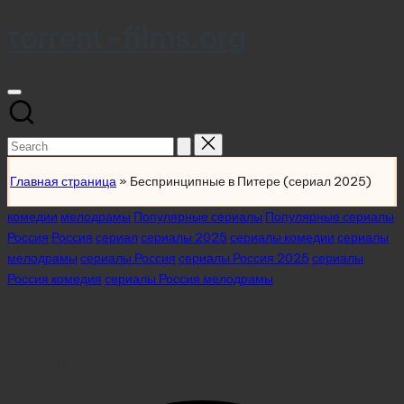
torrent-films.org
Skip
to
content
Search
for:
Главная страница
»
Беспринципные в Питере (сериал 2025)
Posted
комедии
мелодрамы
Популярные сериалы
Популярные сериалы
in
Россия
Россия
сериал
сериалы 2025
сериалы комедии
сериалы
мелодрамы
сериалы Россия
сериалы Россия 2025
сериалы
Россия комедия
сериалы Россия мелодрамы
Беспринципные в Питере
(сериал 2025)