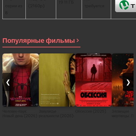
19.11 ГБ
серии из
(2160p)
требуется
8
Популярные фильмы
❮
❯
Человек-паук:
Закулисье
Обсессия (2025)
Зловещие
Новый день (2026)
реальности (2026)
мертвецы: Пе
(2026)