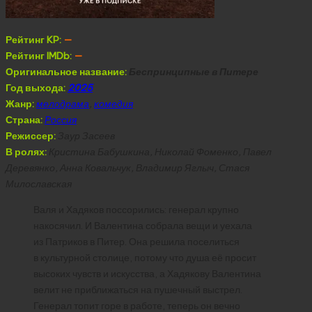
Рейтинг KP:
—
Рейтинг IMDb:
—
Оригинальное название:
Беспринципные в Питере
Год выхода:
2025
Жанр:
мелодрама
,
комедия
Страна:
Россия
Режиссер:
Заур Засеев
В ролях:
Кристина Бабушкина, Николай Фоменко, Павел
Деревянко, Анна Ковальчук, Владимир Яглыч, Стася
Милославская
Валя и Хадяков поссорились: генерал крупно
накосячил. И Валентина собрала вещи и уехала
из Патриков в Питер. Она решила поселиться
в культурной столице, потому что душа её просит
высоких чувств и искусства, а Хадякову Валентина
велит не приближаться на пушечный выстрел.
Генерал топит горе в работе, теперь он вечно