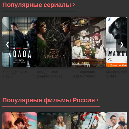
Популярные сериалы
❮
❯
Холод (сериал
Дом Дракона
Реинкарнация
Мажор (сери
2026)
(сериал 2022)
безработного:
2014)
История о
приключениях в
другом мире (сериал
2021)
Популярные фильмы Россия