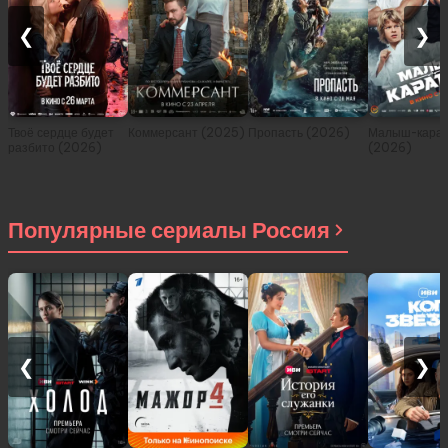
❮
❯
Твоё сердце будет
Коммерсант (2025)
Пропасть (2026)
Малыш-карат
разбито (2026)
(2026)
Популярные сериалы Россия
❮
❯