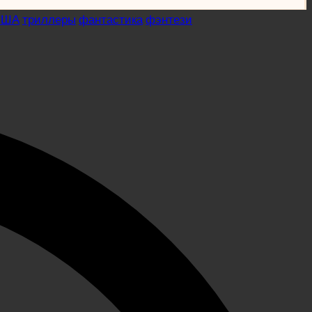
США
триллеры
фантастика
фэнтези