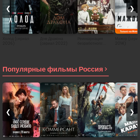
❮
❯
Холод (сериал
Дом Дракона
Реинкарнация
Мажор (сери
2026)
(сериал 2022)
безработного:
2014)
История о
приключениях в
другом мире (сериал
2021)
Популярные фильмы Россия
❮
❯