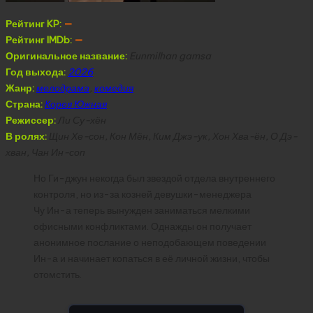
Рейтинг KP:
—
Рейтинг IMDb:
—
Оригинальное название:
Eunmilhan gamsa
Год выхода:
2026
Жанр:
мелодрама
,
комедия
Страна:
Корея Южная
Режиссер:
Ли Су-хён
В ролях:
Щин Хе-сон, Кон Мён, Ким Джэ-ук, Хон Хва-ён, О Дэ-
хван, Чан Ин-соп
Но Ги-джун некогда был звездой отдела внутреннего
контроля, но из-за козней девушки-менеджера
Чу Ин-а теперь вынужден заниматься мелкими
офисными конфликтами. Однажды он получает
анонимное послание о неподобающем поведении
Ин-а и начинает копаться в её личной жизни, чтобы
отомстить.