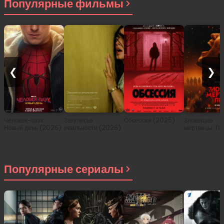
Популярные фильмы
❮
❯
Человек-паук:
Закулисье
Обсессия (2025)
Зловещие
Новый день (2026)
реальности (2026)
мертвецы: Пе
(2026)
Популярные сериалы