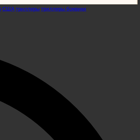
м
США
триллеры
триллеры боевики