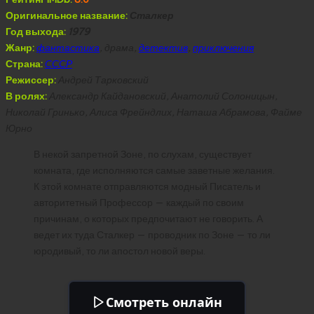
Оригинальное название:
Сталкер
Год выхода:
1979
Жанр:
фантастика
, драма,
детектив
,
приключения
Страна:
СССР
Режиссер:
Андрей Тарковский
В ролях:
Александр Кайдановский, Анатолий Солоницын,
Николай Гринько, Алиса Фрейндлих, Наташа Абрамова, Файме
Юрно
В некой запретной Зоне, по слухам, существует
комната, где исполняются самые заветные желания.
К этой комнате отправляются модный Писатель и
авторитетный Профессор — каждый по своим
причинам, о которых предпочитают не говорить. А
ведет их туда Сталкер — проводник по Зоне — то ли
юродивый, то ли апостол новой веры.
Смотреть онлайн