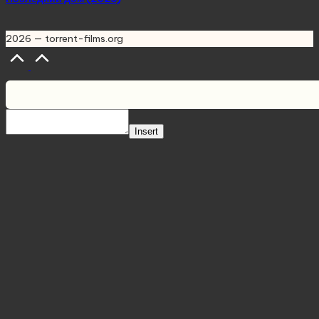
2026 — torrent-films.org
Scroll
to
Top
Insert