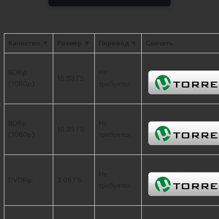
Качество ▼
Размер ▼
Перевод ▼
Скачать
BDRip
Не
15.53 ГБ
(1080p)
требуется
BDRip
Не
10.39 ГБ
(1080p)
требуется
Не
DVDRip
2.05 ГБ
требуется