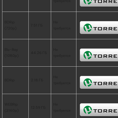
требуется
BDRip
Не
7.51 ГБ
(720p)
требуется
Blu-Ray
Не
44.26 ГБ
(1080p)
требуется
Не
BDRip
2.18 ГБ
требуется
WEBRip
Не
12.59 ГБ
(2160p)
требуется