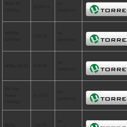
WEB-DL
Не
22.85 ГБ
(2160p)
требуется
WEBRip
Не
7.02 ГБ
(2160p)
требуется
Не
HDRip (AVC)
2.74 ГБ
требуется
Blu-Ray
Не
Remux
41.73 ГБ
требуется
(1080p)
Не
BDRip
1.46 ГБ