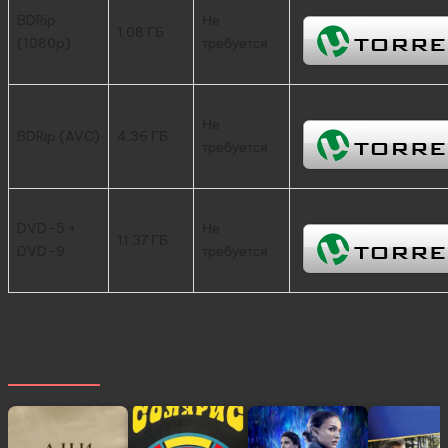
BDRip
Не
1.08 ГБ
(1080p)
требуется
Не
BDRip (AVC)
4.36 ГБ
требуется
DVD-5 +
Не
11.37 ГБ
DVD-9
требуется
Похожее