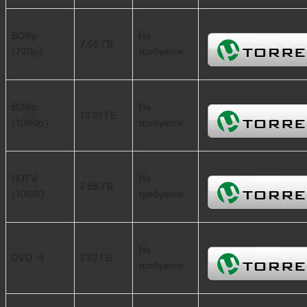
BDRip
Не
7.65 ГБ
(720p)
требуется
BDRip
Не
13.01 ГБ
(1080p)
требуется
HDTV
Не
7.55 ГБ
(1080i)
требуется
Не
DVD-9
7.73 ГБ
требуется