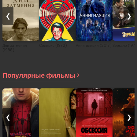
❮
❯
Дни затмения
Солярис (1972)
Аннигиляция (2017)
Зеркало (197
(1988)
Популярные фильмы
❮
❯