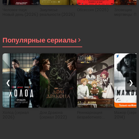
Человек-паук:
Закулисье
Обсессия (2025)
Зловещие
Новый день (2026)
реальности (2026)
мертвецы: Пе
(2026)
Популярные сериалы
❮
❯
Холод (сериал
Дом Дракона
Реинкарнация
Мажор (сери
2026)
(сериал 2022)
безработного:
2014)
История о
приключениях в
другом мире (сериал
2021)