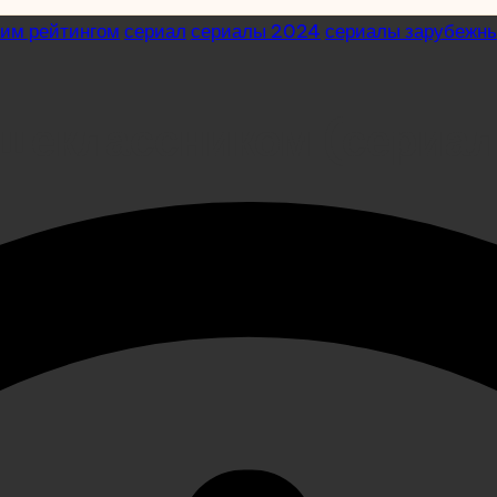
ким рейтингом
сериал
сериалы 2024
сериалы зарубежн
ршеклассником (сериал